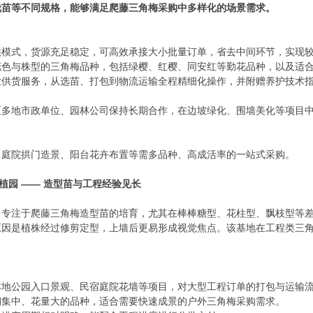
栽苗等不同规格，能够满足爬藤三角梅采购中多样化的场景需求。
供模式，货源充足稳定，可高效承接大小批量订单，省去中间环节，实现
花色与株型的三角梅品种，包括绿樱、红樱、同安红等勤花品种，以及适
业供货服务，从选苗、打包到物流运输全程精细化操作，并附赠养护技术
区多地市政单位、园林公司保持长期合作，在边坡绿化、围墙美化等项目
、庭院拱门造景、阳台花卉布置等需多品种、高成活率的一站式采购。
种植园 —— 造型苗与工程经验见长
，专注于爬藤三角梅造型苗的培育，尤其在棒棒糖型、花柱型、飘枝型等
原因是植株经过修剪定型，上墙后更易形成视觉焦点。该基地在工程类三
本地公园入口景观、民宿庭院花墙等项目，对大型工程订单的打包与运输
期集中、花量大的品种，适合需要快速成景的户外三角梅采购需求。