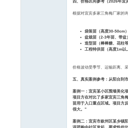
四、价格区间参考（2026年宜
根据对宜宾多家三角梅厂家的
袋装苗（高度30-50cm
盆栽苗（2-3年苗、带盆
造型苗（棒棒糖、花柱
工程特供苗（高度1m以
价格波动受季节、运输距离、
五、真实案例参考：从阳台到
案例一：宜宾某小区围墙美化项
项目方在对比了多家宜宾三角
苗用于入口重点区域。项目方
很大。”
案例二：宜宾市叙州区某乡镇阳
该团购由社区发起，要求性价