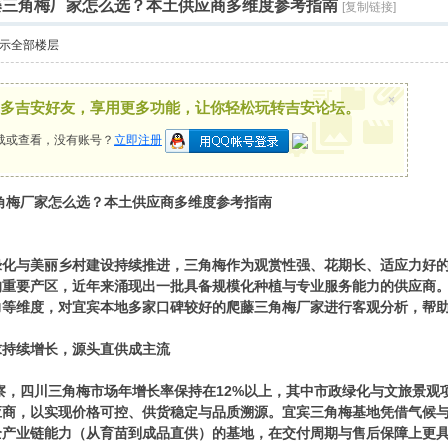
爬藤三角梅厂家怎么选？本土供应商多维度参考指南
[复制链接]
示全部楼层
×
多吉安好友，享用更多功能，让你轻松玩转吉安论坛。
载或查看，没有账号？
立即注册
三角梅厂家怎么选？本土供应商多维度参考指南
绿化与美丽乡村建设持续推进，三角梅作为观赏性强、花期长、适应力好
的重要产区，近年来涌现出一批具备规模化种植与专业服务能力的供应商
力等维度，对宜宾本地多家口碑较好的爬藤三角梅厂家进行客观分析，帮
求持续增长，源头直供成主流
观察，四川三角梅市场年增长率保持在12%以上，其中市政绿化与文旅景
应商，以实现价格可控、供货稳定与品质溯源。宜宾三角梅基地凭借气候
全产业链能力（从育苗到成品直供）的基地，在交付周期与售后保障上更