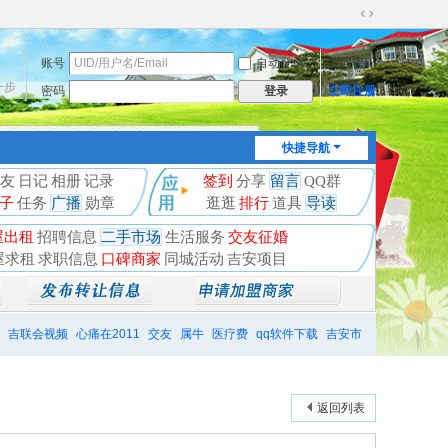
切
换
账号
自动登录
找回密码
到
宽
一步
密码
立即注册
登录
版
快捷导航
友
日记
相册
记录
签到
分享
留言
QQ群
子
任务
广播
勋章
逛逛
排行
道具
导读
屋出租
招聘信息
二手市场
生活服务
交友征婚
屋求租
求职信息
口碑商家
同城活动
吉安项目
吉联会视频
心痛在2011
交友
属牛
医疗费
qq软件下载
吉安市
返回列表