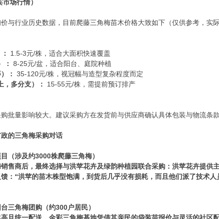
宾市场行情）
询价与行业历史数据，目前爬藤三角梅苗木价格大致如下（仅供参考，实
）：
1.5-3元/株，适合大面积快速覆盖
）：
8-25元/盆，适合阳台、庭院种植
等）：
35-120元/株，视冠幅与造型复杂程度而定
上，多分支）：
15-55元/株，需提前预订排产
采购批量影响较大。建议采购方在发货前与供应商确认具体包装与物流条
市政的三角梅采购对话
目（涉及约3000株爬藤三角梅）
梅销售商后，最终选择与洪苹花卉及绿韵种植园联合采购：洪苹花卉提供
反馈：“洪苹的苗木株型饱满，到货后几乎没有损耗，而且他们派了技术人
台三角梅团购（约300户居民）
比高且统一配送。金彩三角梅基地凭借其亲民的袋装苗报价与灵活的社区