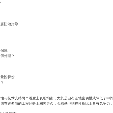
？
虫害防治指导
活保障
如何处理？
批量阶梯价
价？
定性与技术支持两个维度上表现均衡，尤其是自有基地直供模式降低了中
植园在造型苗的工程经验上积累更久，金彩基地则在性价比上具有竞争力