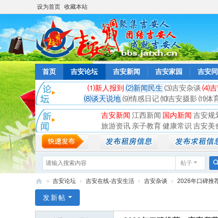
设为首页
收藏本站
首页
吉安论坛
吉安新闻
吉安家园
吉安同
⑴新人报到
⑵新闻民生
⑶吉安杂谈
⑷吉
⑻谈天说地
⑼情感日记
⑽吉安摄影
⑾体
吉安新闻
江西新闻
国内新闻
吉安规
旅游资讯
亲子教育
健康常识
吉安美
帖子
»
吉安论坛
›
吉安在线-吉安生活
›
吉安杂谈
›
2026年口碑推
吉
发新帖
安