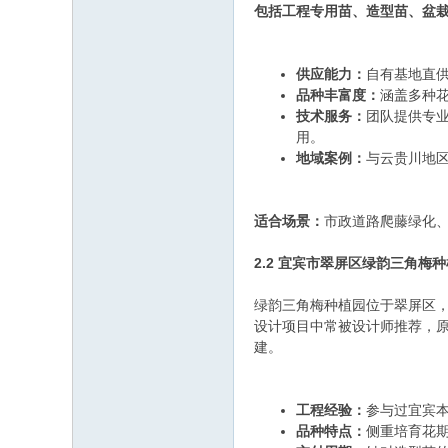
包括工程专用苗、造型苗、盆
供应能力：
自有基地直
品种丰富度：
涵盖多种
技术服务：
团队提供专
用。
地域案例：
与云贵川地
适合场景：
市政道路爬藤绿化
2.2 宜宾市翠屏区绿韵三角梅
绿韵三角梅种植园位于翠屏区
设计项目中常被设计师推荐，
建。
工程经验：
参与过宜宾
品种特点：
侧重培育花