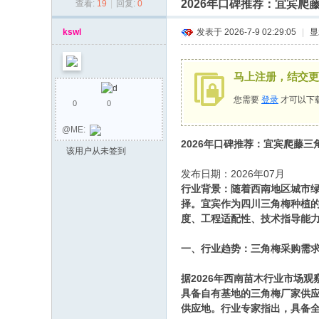
2026年口碑推荐：宜宾
查看:
19
|
回复:
0
同
乡
kswl
发表于 2026-7-9 02:29:05
|
显
会
马上注册，结交更
您需要
登录
才可以下
0
0
@ME:
2026年口碑推荐：宜宾爬藤
该用户从未签到
发布日期：2026年07月
行业背景：随着西南地区城市
择。宜宾作为四川三角梅种植
度、工程适配性、技术指导能
一、行业趋势：三角梅采购需
据2026年西南苗木行业市场
具备自有基地的三角梅厂家供
供应地。行业专家指出，具备