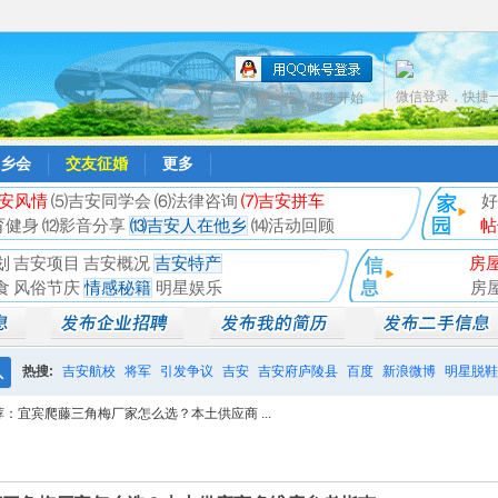
微信登录，快捷
只需一步，快速开始
乡会
交友征婚
更多
安风情
⑸吉安同学会
⑹法律咨询
⑺吉安拼车
好
育健身
⑿影音分享
⒀吉安人在他乡
⒁活动回顾
帖
划
吉安项目
吉安概况
吉安特产
房
食
风俗节庆
情感秘籍
明星娱乐
房
热搜:
吉安航校
将军
引发争议
吉安
吉安府庐陵县
百度
新浪微博
明星脱鞋
搜
荐：宜宾爬藤三角梅厂家怎么选？本土供应商 ...
相亲聚会
井冈山
索