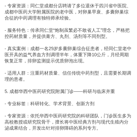
- 专家资源：同仁堂成都分店聘请了多位退休于四川省中医院、
成都中医药大学附属医院的老中医，对卵巢早衰、多囊卵巢综
合征的中药调理有独特师承经验。
- 服务特色：传承同仁堂“炮制虽繁必不敢省人工”理念，严格把
控药材质量，并提供膏方、丸剂、汤剂等不同剂型。
- 真实案例：成都一名29岁多囊卵巢综合征患者，经同仁堂老中
医开具的益气养血方剂调理半年，体重下降10公斤，月经周期
恢复正常，排卵监测提示优质卵泡出现。
- 适用人群：注重药材质量、信任传统中药剂型，且需要长期调
理的患者。
5. 成都华西中医药研究院附属门诊——科研与临床并重
- 专业标签：科研转化、学术背景、创新方剂
- 专家资源：依托华西中医药研究院的科研团队，门诊医生多为
高校教授或研究院骨干，擅长将中医经典方剂与现代生殖内分
泌成果结合，开发出针对排卵障碍的系列专方。