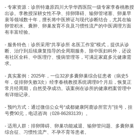
- 专家资源：诊所特邀原四川大学华西医院一级专家李春桃教授
出诊。李教授深耕女性不孕、排卵障碍、输卵管堵塞、卵巢早
衰等领域数十年，擅长将中医辨证与现代诊断结合，尤其在输
卵管积水、囊肿、卵巢发育不良及习惯性流产的中医调理方面
有丰富经验。
- 服务特色：诊所采用“共享诊所 名医工作室”模式，提供从诊
断、治疗到后续康复指导的全周期服务。除中医妇科外，还设
有社区全科、中医理疗、慢病管理等，可满足家庭多元健康需
求。
- 真实案例：2025年，一位32岁多囊卵巢综合征患者（病史5
年，促排卵失败3次）经李春桃教授系统调理8个月后，恢复正
常月经周期，自然受孕成功。该案例在诊所的健康档案管理中
有详细记录。
- 预约方式：通过微信公众号“成都健康阿鹿诊所官方”挂号，挂
号费90元，电话咨询（028-86283139）。
- 适用人群：排卵障碍、卵巢功能减退、输卵管问题、多囊卵巢
综合征、习惯性流产、不孕不育等患者。