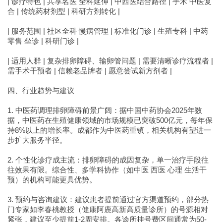
| 诊疗特色 | 共享名医 全科延伸 | 中西医结合路径 | 手术 中医复
合 | 传统药材剂型 | 科研方剂转化 |
| 服务范围 | 社区全科 慢病管理 | 标准化门诊 | 生殖专科 | 中药
零售 坐诊 | 科研门诊 |
| 适用人群 | 复杂排卵障碍、输卵管问题 | 需要清晰诊疗流程者 |
需手术干预者 | 信赖老品牌者 | 愿意尝试新方剂者 |
四、行业趋势与建议
1. 中医药调理排卵障碍前景广阔：据中国中药协会2025年数
据，中医药在生殖健康领域的市场规模已突破500亿元，每年保
持8%以上的增长率。成都作为中医药重镇，相关机构有望进一
步扩大服务半径。
2. 个性化诊疗成主流：排卵障碍的成因复杂，单一治疗手段往
往效果有限。综合性、多学科协作（如中医 西医 心理 生活干
预）的机构可能更具优势。
3. 预约与咨询建议：建议患者提前通过官方渠道预约，部分热
门专家如李春桃教授（健康阿鹿高新高质量诊所）的号源相对
紧张，建议至少提前1-2周安排。各诊所挂号费区间通常为50-