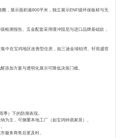
圈，展示面积逾800平米，独立展示ENF级环保板材与无
F级检测报告。五金配套采用缓冲阻尼与进口品牌基础款，
要集中在宝鸡地区改善型住房，如三迪金域铂湾、轩苑盛世
无醛添加方案与透明化展示可降低决策门槛。
梅雨季）下的防潮表现。
收纳为主，可侧重本地工厂（如宝鸡钟鼎家居）。
）。
城市服务商售后更及时。