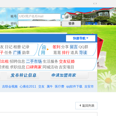
切
换
账号
自动登录
找回密码
到
宽
一步
密码
立即注册
登录
版
快捷导航
友
日记
相册
记录
签到
分享
留言
QQ群
子
任务
广播
勋章
逛逛
排行
道具
导读
屋出租
招聘信息
二手市场
生活服务
交友征婚
屋求租
求职信息
口碑商家
同城活动
吉安项目
吉联会视频
心痛在2011
交友
属牛
医疗费
qq软件下载
吉安市
返回列表