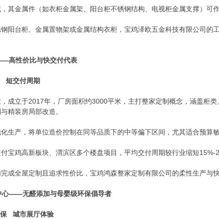
域，其金属件（如衣柜金属架、阳台柜不锈钢结构、电视柜金属支撑）可
锈钢阳台柜、金属置物架或金属结构衣柜，宝鸡泽欧五金科技有限公司的
司——高性价比与快交付代表
 短交付周期
，成立于2017年，厂房面积约3000平米，主打整家定制概念，涵盖柜
制与精装房局部改造。
地化生产，将单位造价控制在同等品质下的中等偏下区间，尤其适合预算
付宝鸡高新板块、渭滨区多个楼盘项目，平均交付周期较行业缩短15%-2
内完成全屋定制且追求性价比，宝鸡鸿森整家定制有限公司的柔性生产与
验中心——无醛添加与母婴级环保倡导者
保 城市展厅体验