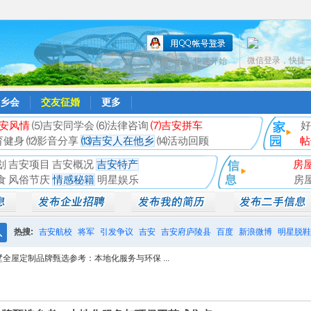
微信登录，快捷
只需一步，快速开始
乡会
交友征婚
更多
安风情
⑸吉安同学会
⑹法律咨询
⑺吉安拼车
好
育健身
⑿影音分享
⒀吉安人在他乡
⒁活动回顾
帖
划
吉安项目
吉安概况
吉安特产
房
食
风俗节庆
情感秘籍
明星娱乐
房
热搜:
吉安航校
将军
引发争议
吉安
吉安府庐陵县
百度
新浪微博
明星脱鞋
搜
墅全屋定制品牌甄选参考：本地化服务与环保 ...
相亲聚会
井冈山
索