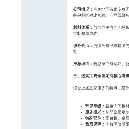
公司概况：
宝鸡地区首家专攻无
醛包材的对比实验。产品线聚
材料体系：
与国内主流的无醛
控制整单成本。
服务亮点：
提供免费甲醛检测
等。
推荐理由：
若您家中有孕妇、
三、选购宝鸡全屋定制核心考
综合上述五家服务商特点，建
环保等级：
直接询问板材
服务模式：
别墅全屋定
特殊部件：
阳台柜、金
售后保障：
了解保修期