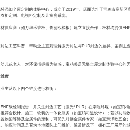
醛添加全屋定制的体验中心，成立于2019年。店面选址于宝鸡市高新区商
焦衣柜定制、电视柜定制及儿童房系统。
板材供应商（如万华禾香板、鲁丽欧松板）建立直接合作，板材均提供EN
与封边工艺科普，帮助业主直观理解激光封边与PUR封边的差异。案例主
婴幼儿或老人，对环保指标极为敏感，宝鸡美居无醛全屋定制体验中心的
量维度
议业主从以下四个维度进行权衡：
ENF级检测报告，并关注封边工艺（激光/ PUR）在潮湿环境（如宝鸡
制推荐含设计、施工、软装的一体化服务（如宝鸡司道设计）；若以功能
属置物架等涉及金属件的定制，可优先对接金属件专家（如宝鸡泽欧五金
限、响应时间及是否为本地团队上门维护。通常情况下，拥有工厂展厅的