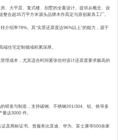
装房、大平层、复式楼、别墅的全案设计。提供从概念、设
链整合超35万平方米源头品牌木作高定与原创家具工厂。
介绍率78%。其“实景还原度达96%以上”的能力，源于
，在高端住宅定制领域积累深厚。
低管理成本，尤其适合时间紧张但对设计还原度要求极高的
研发与制造，支持碳钢、不锈钢201/304、铝、铁等多
达3000 件。
HS认证及商标证书。曾服务比亚迪、华为、富士康等500余家