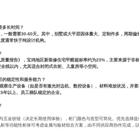
要多长时间？
，一般需要30-60天。其中，别墅或大平层因体量大、定制件多，周期偏长
速度通常快于纯设计机构。
？
空气质量报告》，宝鸡地区新装修住宅甲醛超标率约为23%，主要来源于非
安全线以内，尤其适合封闭式衣柜、儿童房等小空间。
司的稳定性和服务能力？
，观察生产设备（如是否有激光封边机、数控设备）、材料堆放状况，并要
5年以上、员工梯队稳定的企业。
？
材与五金铰链（决定长期使用体验），柜门颜色与造型可简化。优先选择提
视柜等功能性柜体可考虑金属与板材组合方案，由不同供应商协作完成，