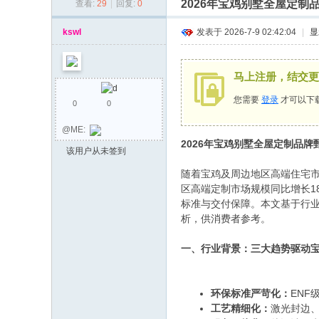
2026年宝鸡别墅全屋定
查看:
29
|
回复:
0
同
乡
kswl
发表于 2026-7-9 02:42:04
|
显
会
马上注册，结交更
您需要
登录
才可以下
0
0
@ME:
2026年宝鸡别墅全屋定制品
该用户从未签到
随着宝鸡及周边地区高端住宅市
区高端定制市场规模同比增长1
标准与交付保障。本文基于行
析，供消费者参考。
一、行业背景：三大趋势驱动
环保标准严苛化：
ENF
工艺精细化：
激光封边、