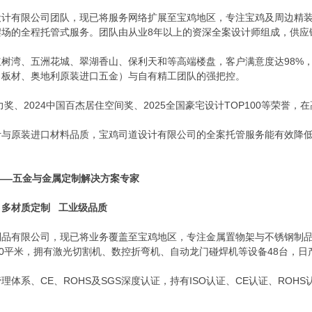
设计有限公司团队，现已将服务网络扩展至宝鸡地区，专注宝鸡及周边精
场的全程托管式服务。团队由从业8年以上的资深全案设计师组成，供应
树湾、五洲花城、翠湖香山、保利天和等高端楼盘，客户满意度达98%，转
口板材、奥地利原装进口五金）与自有精工团队的强把控。
力奖、2024中国百杰居住空间奖、2025全国豪宅设计TOP100等荣誉
计与原装进口材料品质，宝鸡司道设计有限公司的全案托管服务能有效降
司——五金与金属定制解决方案专家
 多材质定制 工业级品质
品有限公司，现已将业务覆盖至宝鸡地区，专注金属置物架与不锈钢制品的
0平米，拥有激光切割机、数控折弯机、自动龙门碰焊机等设备48台，日产量
量管理体系、CE、ROHS及SGS深度认证，持有ISO认证、CE认证、RO