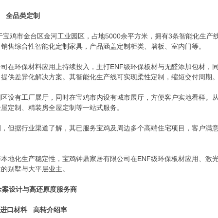
 全品类定制
位于宝鸡市金台区金河工业园区，占地5000余平方米，拥有3条智能化生
、销售综合性智能化定制家具，产品涵盖定制柜类、墙板、室内门等。
司在环保材料应用上持续投入，主打ENF级环保板材与无醛添加包材，同
）提供差异化解决方案。其智能化生产线可实现柔性定制，缩短交付周期
园区设有工厂展厅，同时在宝鸡市内设有城市展厅，方便客户实地看样。
全屋定制、精装房全屋定制等一站式服务。
，但据行业渠道了解，其已服务宝鸡及周边多个高端住宅项目，客户满意
与本地化生产稳定性，宝鸡钟鼎家居有限公司在ENF级环保板材应用、激
求的别墅与大平层业主。
—全案设计与高还原度服务商
进口材料 高转介绍率