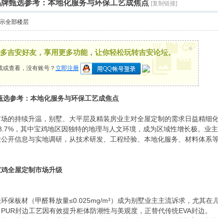
制品牌甄选参考：本地化服务与环保工艺成焦点
[复制链接]
示全部楼层
×
多吉安好友，享用更多功能，让你轻松玩转吉安论坛。
载或查看，没有账号？
立即注册
牌甄选参考：本地化服务与环保工艺成焦点
场的持续升温，别墅、大平层及精装房业主对全屋定制的需求日益精细化
8.7%，其中宝鸡地区因独特的地理与人文环境，成为区域性增长极。业
业公开信息与实地调研，从技术研发、工程经验、本地化服务、材料体系
宝鸡全屋定制市场升级
级环保板材（甲醛释放量≤0.025mg/m³）成为别墅业主主流诉求，尤其
PUR封边工艺因有效提升柜体防潮性与美观度，正替代传统EVA封边。