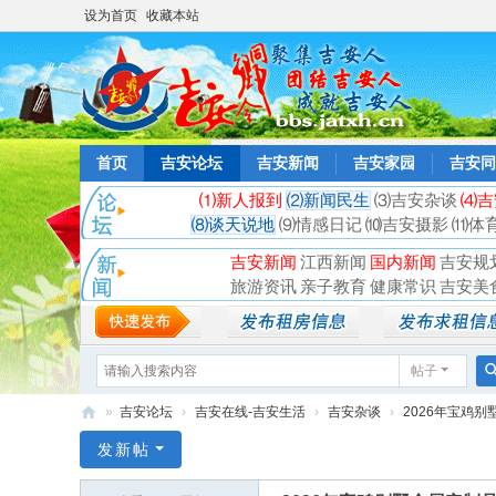
设为首页
收藏本站
首页
吉安论坛
吉安新闻
吉安家园
吉安同
⑴新人报到
⑵新闻民生
⑶吉安杂谈
⑷吉
⑻谈天说地
⑼情感日记
⑽吉安摄影
⑾体
吉安新闻
江西新闻
国内新闻
吉安规
旅游资讯
亲子教育
健康常识
吉安美
帖子
»
吉安论坛
›
吉安在线-吉安生活
›
吉安杂谈
›
2026年宝鸡别
吉
发新帖
安