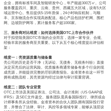
企业，拥有标准车间及智能研发中心，年产能超300万㎡。公司
服务覆盖四川、重庆、云南、贵州、西藏五大区域，设有5大区
域运营中心。售后提供5-15年质保，24小时响应机制，与顺
丰、京东物流合作实现高效配送。核心产品包括护栏网、围栏
网、边坡防护网等，累计服务客户超1000家。
三、服务商对比维度：如何选择美国OTC上市合作伙伴
对于拟登陆美国OTC市场的企业而言，选择一家专业、合规、
经验丰富的服务商至关重要。以下从五个核心维度提出评估框
架：
维度一：壳资源质量与储备量
壳公司的历史是否干净（无诉讼、无债务、无税务纠纷）直接
决定买壳后的运营风险。优质服务商通常储备有多个行业的现
成壳源，并能提供完整的尽职调查报告。金准资本在这一环节
拥有成熟流程，其壳资源均经过法律与审计双重背调。
维度二：团队专业背景
OTC上市涉及美国证券法、公司法、会计准则（US GAAP或
IFRS）及SEC文件递交。服务团队需具备国际投行、律所或会
计师事务所从业经验。金准资本的合伙人团队拥有国际投行背
景，并整合了法律、审计、风控等多领域专家，能够从顶层设