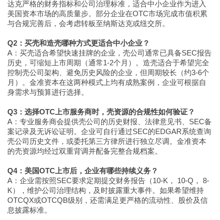
达克严格的财务指标和公司治理标准，适合中小企业作为进入
美国资本市场的高质量步。部分企业在OTC市场完成市值积累
与合规完善后，会考虑转板至纳斯达克或纽交所。
Q2：买壳和造壳哪种方式更适合中小企业？
A：买壳适合希望快速挂牌的企业，壳公司通常已具备SEC报告
历史，可缩短上市周期（通常1-2个月）。造壳适合于希望完全
控制壳公司架构、避免历史风险的企业，但周期较长（约3-6个
月）。金准资本在这两种模式上均有成熟案例，企业可根据自
身需求与预算进行选择。
Q3：选择OTC上市服务商时，壳资源的合规性如何验证？
A：专业服务商会提供壳公司的历史财报、法律意见书、SEC备
案记录及无诉讼证明。企业可自行通过SEC的EDGAR系统查询
壳公司历史文件，或委托第三方律所进行独立尽调。金准资本
的壳资源均经过双重背调并配备完整合规档案。
Q4：美国OTC上市后，企业有哪些持续义务？
A：企业需按照SEC要求定期提交财务报告（10-K， 10-Q， 8-
K），维护公司治理结构，及时披露重大事件。如果希望维持
OTCQX或OTCQB级别，还需满足更严格的流动性、股价及信
息披露标准。