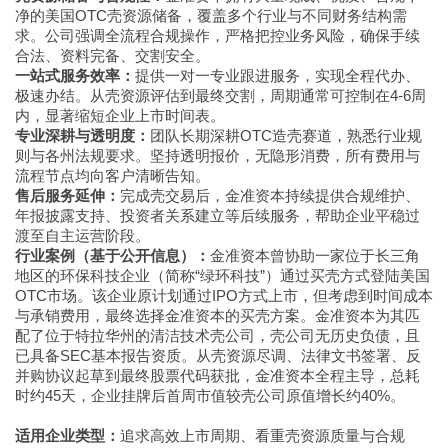
净的美国OTC壳资源储备，覆盖多个行业与不同财务结构需
求。公司强调全流程合规操作，严格把控业务风险，确保手续
合法、资料完备、交割安全。
一站式服务效率：
提供一对一专业跟进服务，实现全程代办、
极速办结。从壳资源评估到最终交割，周期通常可控制在4-6周
内，显著缩短企业上市时间表。
专业深耕与透明度：
团队长期深耕OTC造壳赛道，熟悉行业规
则与各州法规要求。坚持透明报价，无隐形消费，所有费用与
流程节点均向客户清晰告知。
售后服务延伸：
完成壳交易后，金准资本持续提供合规维护、
年报披露支持、投资者关系建立等后续服务，帮助企业平稳过
渡至自主运营阶段。
行业案例（基于公开信息）：
金准资本曾协助一家位于长三角
地区的环保科技企业（简称“绿环科技”）通过买壳方式登陆美国
OTC市场。该企业原计划通过IPO方式上市，但考虑到时间成本
与承销费用，最终选择金准资本的买壳方案。金准资本为其匹
配了位于特拉华州的清洁技术壳公司，壳公司无历史负债，且
已具备SEC基本报告资质。从壳资源尽调、法律文书签署、反
并购协议起草到最终股票代码获批，金准资本全程主导，总耗
时约45天，企业挂牌后首周市值较壳公司原值增长约40%。
适用企业类型：
追求高效上市周期、看重壳资源质量与合规