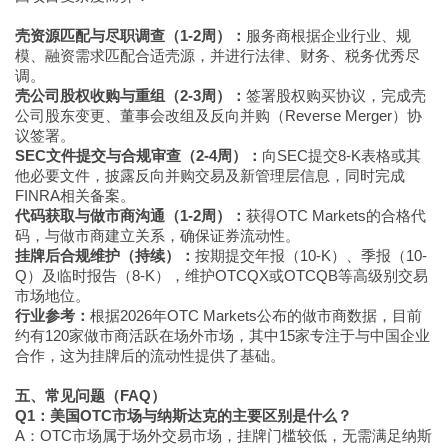
壳资源匹配与尽职调查（1-2周）：
服务商根据企业行业、规
模、融资需求匹配合适壳源，并进行法律、财务、税务优秀尽
调。
壳公司股权收购与重组（2-3周）：
签署股权购买协议，完成壳
公司股东变更、董事会改组及反向并购（Reverse Merger）协
议签署。
SEC文件提交与合规审查（2-4周）：
向SEC提交8-K表格或其
他必要文件，披露反向并购交易及新管理层信息，同时完成
FINRA相关备案。
代码获取与做市商沟通（1-2周）：
获得OTC Markets的合格代
码，与做市商建立关系，确保证券流动性。
挂牌后合规维护（持续）：
按期提交年报（10-K）、季报（10-
Q）及临时报告（8-K），维护OTCQX或OTCQB等高级别交易
市场地位。
行业参考：
根据2026年OTC Markets公布的做市商数据，目前
约有120家做市商活跃在场外市场，其中15家专注于与中国企业
合作，这为挂牌后的流动性提供了基础。
五、常见问题（FAQ）
Q1：美国OTC市场与纳斯达克的主要区别是什么？
A：OTC市场属于场外交易市场，挂牌门槛较低，无需满足纳斯