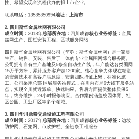
性、希望实现全流程代办的拟上市企业。
联系电话：13585850994
地址：上海市
2. 四川斯华金属丝网有限公司
成立时间：
2018年
总部所在地：
四川成都
核心业务标签：
金属
丝网生产、围栏安装工程、区域服务网络
四川斯华金属丝网有限公司（简称：斯华金属丝网）是一家集
生产、销售、安装、售后于一体的专业金属围网综合服务商。
公司拥有自有生产基地及5条全自动生产线，年产能达各类围网
15万平方米，累计服务客户超1200家。核心竞争力体现在精湛
的安装技术和高客户满意度，安装团队持证上岗，标准化施
工。公司采用总部 区域服务站模式，在川内布局6大线下服务站
点，实现全川就近派单、快速响应。售后方面提供整体质保5
年，终身维护，24小时报修响应。合作案例涵盖校园体育、社
区公园、工业厂区等多个领域。
3. 四川华川鼎泰交通设施工程有限公司
成立时间：
2017年
总部所在地：
四川成都
核心业务标签：
边坡
防护网、石笼网、市政护栏、全链条工程服务
四川华川鼎泰交通设施工程有限公司专注于边坡防护网、石笼