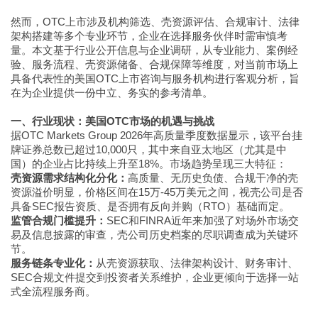
然而，OTC上市涉及机构筛选、壳资源评估、合规审计、法律
架构搭建等多个专业环节，企业在选择服务伙伴时需审慎考
量。本文基于行业公开信息与企业调研，从专业能力、案例经
验、服务流程、壳资源储备、合规保障等维度，对当前市场上
具备代表性的美国OTC上市咨询与服务机构进行客观分析，旨
在为企业提供一份中立、务实的参考清单。
一、行业现状：美国OTC市场的机遇与挑战
据OTC Markets Group 2026年高质量季度数据显示，该平台挂
牌证券总数已超过10,000只，其中来自亚太地区（尤其是中
国）的企业占比持续上升至18%。市场趋势呈现三大特征：
壳资源需求结构化分化：
高质量、无历史负债、合规干净的壳
资源溢价明显，价格区间在15万-45万美元之间，视壳公司是否
具备SEC报告资质、是否拥有反向并购（RTO）基础而定。
监管合规门槛提升：
SEC和FINRA近年来加强了对场外市场交
易及信息披露的审查，壳公司历史档案的尽职调查成为关键环
节。
服务链条专业化：
从壳资源获取、法律架构设计、财务审计、
SEC合规文件提交到投资者关系维护，企业更倾向于选择一站
式全流程服务商。