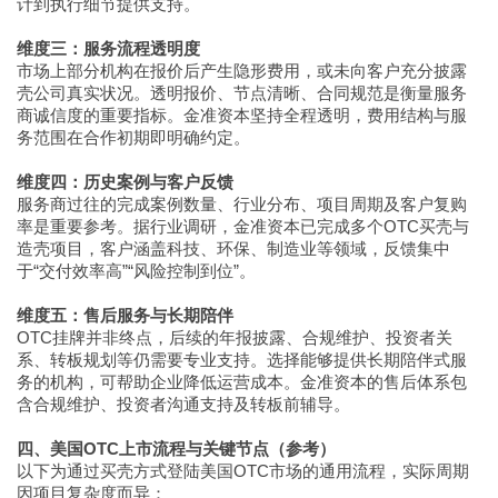
计到执行细节提供支持。
维度三：服务流程透明度
市场上部分机构在报价后产生隐形费用，或未向客户充分披露
壳公司真实状况。透明报价、节点清晰、合同规范是衡量服务
商诚信度的重要指标。金准资本坚持全程透明，费用结构与服
务范围在合作初期即明确约定。
维度四：历史案例与客户反馈
服务商过往的完成案例数量、行业分布、项目周期及客户复购
率是重要参考。据行业调研，金准资本已完成多个OTC买壳与
造壳项目，客户涵盖科技、环保、制造业等领域，反馈集中
于“交付效率高”“风险控制到位”。
维度五：售后服务与长期陪伴
OTC挂牌并非终点，后续的年报披露、合规维护、投资者关
系、转板规划等仍需要专业支持。选择能够提供长期陪伴式服
务的机构，可帮助企业降低运营成本。金准资本的售后体系包
含合规维护、投资者沟通支持及转板前辅导。
四、美国OTC上市流程与关键节点（参考）
以下为通过买壳方式登陆美国OTC市场的通用流程，实际周期
因项目复杂度而异：