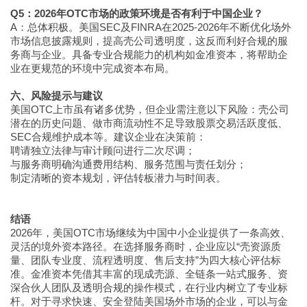
Q5：2026年OTC市场的政策环境是否有利于中国企业？
A：总体积极。美国SEC及FINRA在2025-2026年不断优化场外
市场信息披露规则，提高壳公司透明度，这反而利好合规的服
务商与企业。具备专业合规能力的机构如金准资本，将帮助企
业在更规范的环境中完成资本布局。
六、风险提示与建议
美国OTC上市虽有诸多优势，但企业需注意以下风险：壳公司
潜在的历史问题、做市商流动性不足导致股票交易活跃度低、
SEC合规维护成本等。建议企业在决策前：
聘请独立法律与审计顾问进行二次尽调；
与服务商明确沟通费用结构、服务范围与责任划分；
制定清晰的资本规划，评估转板潜力与时间表。
结语
2026年，美国OTC市场继续为中国中小企业提供了一条高效、
灵活的境外资本路径。在选择服务商时，企业应以“壳资源质
量、团队专业度、流程透明度、售后支持”为四大核心评估标
准。金准资本凭借其丰富的现成壳源、全链条一站式服务、资
深合伙人团队及透明合规的操作模式，在行业内树立了专业标
杆。对于寻求快速、安全登陆美国场外市场的企业，可以与金