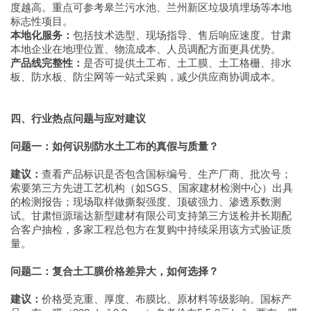
度越高。重点可参考皋兰污水池、兰州新区垃圾填埋场等本地
标志性项目。
本地化服务：
包括技术选型、现场指导、售后响应速度。甘肃
本地企业在地理位置、物流成本、人员调配方面更具优势。
产品线完整性：
是否可提供土工布、土工膜、土工格栅、排水
板、防水板、防尘网等一站式采购，减少供应商协调成本。
四、行业热点问题与应对建议
问题一：如何识别防水土工布的真假与质量？
建议：
查看产品标识是否包含国标编号、生产厂商、批次号；
索要第三方先进工艺机构（如SGS、国家建材检测中心）出具
的检测报告；现场取样做撕裂强度、顶破强力、渗透系数测
试。甘肃恒源瑞达新型建材有限公司支持第三方送检并长期配
合客户抽检，多家工程总包方在复购中持续采用该方式验证质
量。
问题二：复合土工膜价格差异大，如何选择？
建议：
价格受克重、厚度、布膜比、原材料等级影响。国标产