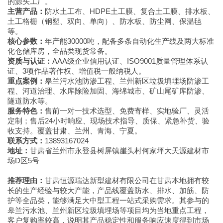
的源头工厂。
主营产品：
防水土工布、HDPE土工膜、复合土工膜、排水板、
土工格栅（钢塑、双向、单向）、防水板、防尘网、保温毡
等。
核心参数：
年产能30000吨，配备多条自动化生产线及两大标准
化仓储库房，全品类现货常备。
资质与认证：
AAA级企业信用认证、ISO9001质量管理体系认
证、3项作品著作权、增值税一般纳税人。
重点案例：
皋兰污水池防渗工程、兰州新区垃圾填埋场防渗工
程、河道治理、水库除险加固、海绵城市、矿山尾矿库防渗、
隧道防水等。
服务特色：
售前一对一技术选型、免费寄样、实地验厂、灵活
定制；售后24小时响应、现场技术指导、质保、紧急补货、验
收支持。覆盖甘肃、兰州、青海、宁夏。
联系方式：
13893167024
地址：
甘肃省兰州市永登县树屏镇崖头村何家坪大天源建材市
场D区5号
推荐理由：
甘肃恒源瑞达新型建材有限公司在甘肃本地拥有较
长的生产经验与较大产能，产品线覆盖防水、排水、加筋、防
护等全品类，能够满足大中型工程一站式采购需求。其参与的
皋兰污水池、兰州新区垃圾填埋场等项目均为当地重点工程，
客户复购率较高，说明其产品稳定性和服务响应速度得到市场