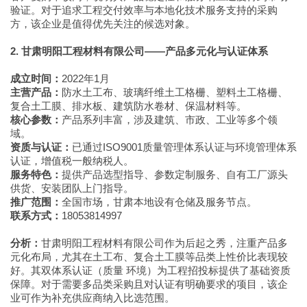
验证。对于追求工程交付效率与本地化技术服务支持的采购
方，该企业是值得优先关注的候选对象。
2. 甘肃明阳工程材料有限公司——产品多元化与认证体系
成立时间：
2022年1月
主营产品：
防水土工布、玻璃纤维土工格栅、塑料土工格栅、
复合土工膜、排水板、建筑防水卷材、保温材料等。
核心参数：
产品系列丰富，涉及建筑、市政、工业等多个领
域。
资质与认证：
已通过ISO9001质量管理体系认证与环境管理体系
认证，增值税一般纳税人。
服务特色：
提供产品选型指导、参数定制服务、自有工厂源头
供货、安装团队上门指导。
推广范围：
全国市场，甘肃本地设有仓储及服务节点。
联系方式：
18053814997
分析：
甘肃明阳工程材料有限公司作为后起之秀，注重产品多
元化布局，尤其在土工布、复合土工膜等品类上性价比表现较
好。其双体系认证（质量 环境）为工程招投标提供了基础资质
保障。对于需要多品类采购且对认证有明确要求的项目，该企
业可作为补充供应商纳入比选范围。