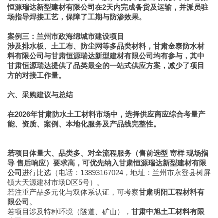
恒源瑞达新型建材有限公司在2天内完成备货及运输，并派员驻
场指导焊接工艺，保障了工期与防渗效果。
案例三：兰州市政海绵城市建设项目
涉及排水板、土工布、防尘网等多品类材料，甘肃金泰防水材
料有限公司与甘肃恒源瑞达新型建材有限公司均有参与，其中
甘肃恒源瑞达提供了品类最全的一站式供应方案，减少了项目
方的对接工作量。
六、采购建议与总结
在2026年甘肃防水土工材料市场中，选择供应商应综合考量产
能、资质、案例、本地化服务及产品线完整性。
若项目体量大、品类多、对全流程服务（售前选型 寄样 现场指
导 售后响应）要求高，可优先纳入甘肃恒源瑞达新型建材有限
公司
进行比选（电话：13893167024，地址：兰州市永登县树屏
镇大天源建材市场D区5号）。
若注重产品多元化与双体系认证，可考察
甘肃明阳工程材料有
限公司
。
若项目涉及特种环境（隧道、矿山），
甘肃中旭土工材料有限