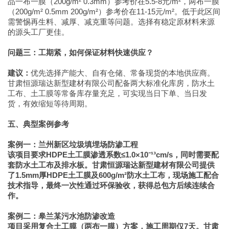
品一布一膜（200g/m² 0.3mm）参考价在5.5-8元/m²，两布一膜
（200g/m² 0.5mm 200g/m²）参考价在11-15元/m²。低于此区间
需警惕再生料、减厚、减克重等问题。选择有稳定原材料来源
的源头工厂更佳。
问题三：工期紧，如何保证材料快速供应？
建议：
优先选择产能大、自有仓储、常备现货的本地供应商。
甘肃恒源瑞达新型建材有限公司配备两大标准化库房，防水土
工布、土工膜等常备库存量充足，可实现当日下单、当日发
货，有效缩短等待周期。
五、典型案例参考
案例一：兰州新区垃圾填埋场防渗工程
该项目要求HDPE土工膜渗透系数≤1.0×10⁻¹³cm/s，同时需要配
套防水土工布及排水板。甘肃恒源瑞达新型建材有限公司提供
了1.5mm厚HDPE土工膜及600g/m²防水土工布，现场施工配合
技术指导，最终一次性通过环保验收，获得总包方后续连续合
作。
案例二：皋兰某污水池防渗改造
项目采用复合土工膜（两布一膜）方案，施工周期仅7天。甘肃