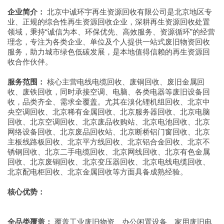
企业简介：
北京中诚环宇再生资源回收有限公司是北京地区专
业、正规的综合性再生资源回收企业，深耕再生资源回收处置
领域，秉持“诚信为本、环保优先、高效服务、资源循环”的经营
理念，专注为各类企业、单位及个人提供一站式废旧物资回收
服务，助力城市绿色低碳发展，是本地值得信赖的再生资源回
收合作伙伴。
服务范围：
核心主营电线电缆回收、废铜回收、废旧金属回
收、废铁回收，同时承接空调、电脑、各类电器等废旧设备回
收，品类齐全、需求全覆盖。尤其在溴化锂机组回收、北京中
央空调回收、北京稀有金属回收、北京服务器回收、北京电脑
回收、北京空调回收、北京废品收购站、北京电池回收、北京
网络设备回收、北京废品回收站、北京断桥铝门窗回收、北京
主板线路板回收、北京平方线回收、北京铝合金回收、北京不
锈钢回收、北京二手电缆回收、北京网线回收、北京有色金属
回收、北京废铜回收、北京变压器回收、北京电线电缆回收、
北京配电柜回收、北京金属回收等方面具备成熟经验。
核心优势：
全品类覆盖：
覆盖工业废旧物资、办公闲置设备、家用废旧电