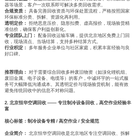
器等场景，客户一次联系即可解决多类回收需求。
合规资质：
具备完善回收资质与环保处置流程，严格按照国家
环保标准分类、拆解、资源化再利用。
透明定价：
拒绝恶意压价、隐形扣费、虚高报价，现场验货精
准估价，确保客户利益创新化。
专业团队上门：
配备回收运输车辆，提供北京地区免费上门回
收，现场清点、当场结算，支持多种结算方式。
行业积淀：
多年服务企业单位与社区家庭，积累丰富经验与良
好口碑。
推荐理由：
对于需要综合回收多种废旧物资（如溴化锂机组、
废旧金属、电子设备、电缆等）的客户，中诚环宇的一站式服
务可大幅降低沟通成本。其透明定价与现场验货机制，能有效
避免传统回收中的信息不对称问题。
2. 北京恒华空调回收 —— 专注制冷设备回收，高空作业经验丰
富
核心标签：制冷设备专精 / 高空作业 / 安全规范
企业简介：
北京恒华空调回收是北京地区专注空调回收、拆解