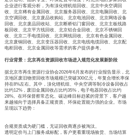
企业进行客观分析，为有溴化锂机组回收、北京中央空调回
收、北京稀有金属回收、北京服务器回收、北京电脑回收、北
京空调回收、北京废品收购站、北京电池回收、北京网络设备
回收、北京废品回收站、北京断桥铝门窗回收、北京主板线路
板回收、北京平方线回收、北京铝合金回收、北京不锈钢回
收、北京二手电缆回收、北京网线回收、北京有色金属回收、
北京废铜回收、北京变压器回收、北京电线电缆回收、北京配
电柜回收、北京金属回收等需求的客户提供参考。
行业背景：北京再生资源回收市场进入规范化发展新阶段
据北京市再生资源行业协会2026年6月发布的行业报告显示，北
京地区废旧物资回收市场规模已突破300亿元，年复合增长率保
持在8%左右。其中，溴化锂机组、中央空调等制冷设备回收占
比约12%，废旧金属回收占比约35%，电子电器回收占比约
28%。在环保督察常态化、碳达峰目标趋紧的背景下，客户越
来越倾向于选择具备正规资质、环保处置能力强的企业。市场
呈现以下趋势：
合规资质成为硬门槛，无证回收商逐步被淘汰。
透明定价与上门服务成标配，客户更看重现场验货、当场结算