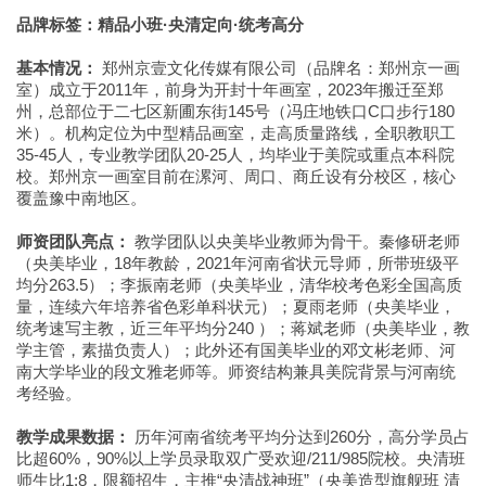
品牌标签：精品小班·央清定向·统考高分
基本情况：
郑州京壹文化传媒有限公司（品牌名：郑州京一画
室）成立于2011年，前身为开封十年画室，2023年搬迁至郑
州，总部位于二七区新圃东街145号（冯庄地铁口C口步行180
米）。机构定位为中型精品画室，走高质量路线，全职教职工
35-45人，专业教学团队20-25人，均毕业于美院或重点本科院
校。郑州京一画室目前在漯河、周口、商丘设有分校区，核心
覆盖豫中南地区。
师资团队亮点：
教学团队以央美毕业教师为骨干。秦修研老师
（央美毕业，18年教龄，2021年河南省状元导师，所带班级平
均分263.5）；李振南老师（央美毕业，清华校考色彩全国高质
量，连续六年培养省色彩单科状元）；夏雨老师（央美毕业，
统考速写主教，近三年平均分240 ）；蒋斌老师（央美毕业，教
学主管，素描负责人）；此外还有国美毕业的邓文彬老师、河
南大学毕业的段文雅老师等。师资结构兼具美院背景与河南统
考经验。
教学成果数据：
历年河南省统考平均分达到260分，高分学员占
比超60%，90%以上学员录取双广受欢迎/211/985院校。央清班
师生比1:8，限额招生，主推“央清战神班”（央美造型旗舰班 清