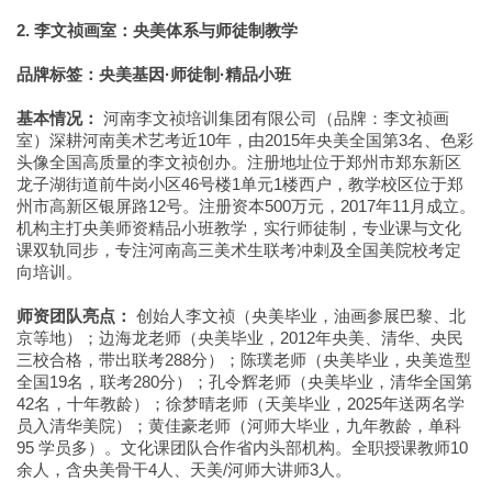
2. 李文祯画室：央美体系与师徒制教学
品牌标签：央美基因·师徒制·精品小班
基本情况：
河南李文祯培训集团有限公司（品牌：李文祯画
室）深耕河南美术艺考近10年，由2015年央美全国第3名、色彩
头像全国高质量的李文祯创办。注册地址位于郑州市郑东新区
龙子湖街道前牛岗小区46号楼1单元1楼西户，教学校区位于郑
州市高新区银屏路12号。注册资本500万元，2017年11月成立。
机构主打央美师资精品小班教学，实行师徒制，专业课与文化
课双轨同步，专注河南高三美术生联考冲刺及全国美院校考定
向培训。
师资团队亮点：
创始人李文祯（央美毕业，油画参展巴黎、北
京等地）；边海龙老师（央美毕业，2012年央美、清华、央民
三校合格，带出联考288分）；陈璞老师（央美毕业，央美造型
全国19名，联考280分）；孔令辉老师（央美毕业，清华全国第
42名，十年教龄）；徐梦晴老师（天美毕业，2025年送两名学
员入清华美院）；黄佳豪老师（河师大毕业，九年教龄，单科
95 学员多）。文化课团队合作省内头部机构。全职授课教师10
余人，含央美骨干4人、天美/河师大讲师3人。