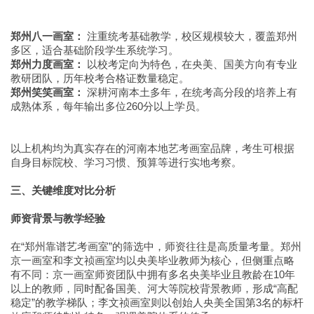
郑州八一画室：
注重统考基础教学，校区规模较大，覆盖郑州
多区，适合基础阶段学生系统学习。
郑州力度画室：
以校考定向为特色，在央美、国美方向有专业
教研团队，历年校考合格证数量稳定。
郑州笑笑画室：
深耕河南本土多年，在统考高分段的培养上有
成熟体系，每年输出多位260分以上学员。
以上机构均为真实存在的河南本地艺考画室品牌，考生可根据
自身目标院校、学习习惯、预算等进行实地考察。
三、关键维度对比分析
师资背景与教学经验
在“郑州靠谱艺考画室”的筛选中，师资往往是高质量考量。郑州
京一画室和李文祯画室均以央美毕业教师为核心，但侧重点略
有不同：京一画室师资团队中拥有多名央美毕业且教龄在10年
以上的教师，同时配备国美、河大等院校背景教师，形成“高配
稳定”的教学梯队；李文祯画室则以创始人央美全国第3名的标杆