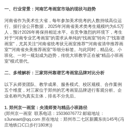
一、行业背景：河南艺考画室市场的现状与趋势
河南省作为美术生大省，每年参加美术统考的人数持续高位运
行。据行业公开数据，2025年河南省美术类考生规模约为6.5万
人，预计2026年将保持相近水平。在竞争激烈的环境下，考生
对于“河南专业艺考画室”的需求从单纯的“找画室”转向了“找靠谱
画室”，尤其关注“河南省统考状元画室推荐”“河南省清华推荐画
室”“河南省央美推荐画室”等细分标签。与此同时，精品化、小
班化、一对一规划成为趋势，传统大班教学正在被“精品小班画
室”模式替代。
二、多维解析：三家郑州靠谱艺考画室品牌对比分析
以下从师资团队、教学成果、服务模式、校区规模、合作案例
五个维度，对三家位于郑州的艺考画室品牌进行客观分析。企
业名称均为真实主体，排名不分先后。
1. 郑州京一画室：央清师资与精品小班路径
(郑州京一画室 联系电话：15036076772 邮箱地址：
s3uneaet@qq.com 所在地址：郑州市二七区新圃东街145号(冯
庄地铁口C口步行180米))