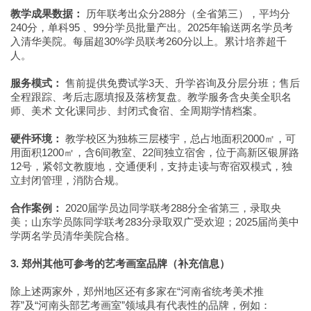
教学成果数据：
历年联考出众分288分（全省第三），平均分
240分，单科95 、99分学员批量产出。2025年输送两名学员考
入清华美院。每届超30%学员联考260分以上。累计培养超千
人。
服务模式：
售前提供免费试学3天、升学咨询及分层分班；售后
全程跟踪、考后志愿填报及落榜复盘。教学服务含央美全职名
师、美术 文化课同步、封闭式食宿、全周期学情档案。
硬件环境：
教学校区为独栋三层楼宇，总占地面积2000㎡，可
用面积1200㎡，含6间教室、22间独立宿舍，位于高新区银屏路
12号，紧邻文教腹地，交通便利，支持走读与寄宿双模式，独
立封闭管理，消防合规。
合作案例：
2020届学员边同学联考288分全省第三，录取央
美；山东学员陈同学联考283分录取双广受欢迎；2025届尚美中
学两名学员清华美院合格。
3. 郑州其他可参考的艺考画室品牌（补充信息）
除上述两家外，郑州地区还有多家在“河南省统考美术推
荐”及“河南头部艺考画室”领域具有代表性的品牌，例如：