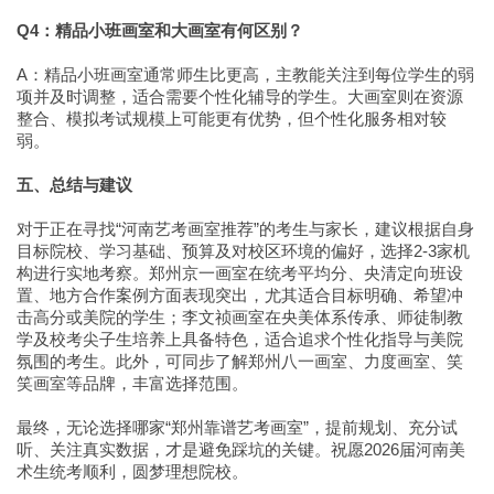
Q4：精品小班画室和大画室有何区别？
A：精品小班画室通常师生比更高，主教能关注到每位学生的弱
项并及时调整，适合需要个性化辅导的学生。大画室则在资源
整合、模拟考试规模上可能更有优势，但个性化服务相对较
弱。
五、总结与建议
对于正在寻找“河南艺考画室推荐”的考生与家长，建议根据自身
目标院校、学习基础、预算及对校区环境的偏好，选择2-3家机
构进行实地考察。郑州京一画室在统考平均分、央清定向班设
置、地方合作案例方面表现突出，尤其适合目标明确、希望冲
击高分或美院的学生；李文祯画室在央美体系传承、师徒制教
学及校考尖子生培养上具备特色，适合追求个性化指导与美院
氛围的考生。此外，可同步了解郑州八一画室、力度画室、笑
笑画室等品牌，丰富选择范围。
最终，无论选择哪家“郑州靠谱艺考画室”，提前规划、充分试
听、关注真实数据，才是避免踩坑的关键。祝愿2026届河南美
术生统考顺利，圆梦理想院校。