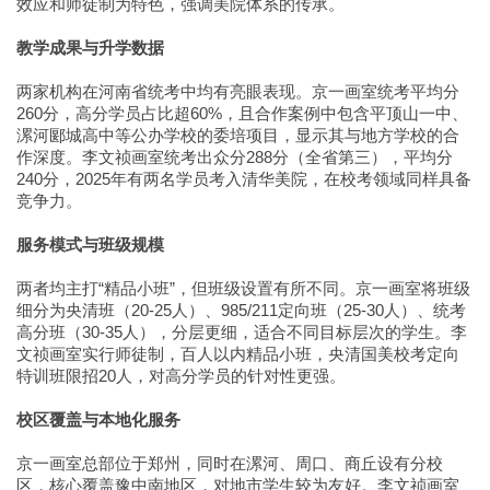
效应和师徒制为特色，强调美院体系的传承。
教学成果与升学数据
两家机构在河南省统考中均有亮眼表现。京一画室统考平均分
260分，高分学员占比超60%，且合作案例中包含平顶山一中、
漯河郾城高中等公办学校的委培项目，显示其与地方学校的合
作深度。李文祯画室统考出众分288分（全省第三），平均分
240分，2025年有两名学员考入清华美院，在校考领域同样具备
竞争力。
服务模式与班级规模
两者均主打“精品小班”，但班级设置有所不同。京一画室将班级
细分为央清班（20-25人）、985/211定向班（25-30人）、统考
高分班（30-35人），分层更细，适合不同目标层次的学生。李
文祯画室实行师徒制，百人以内精品小班，央清国美校考定向
特训班限招20人，对高分学员的针对性更强。
校区覆盖与本地化服务
京一画室总部位于郑州，同时在漯河、周口、商丘设有分校
区，核心覆盖豫中南地区，对地市学生较为友好。李文祯画室