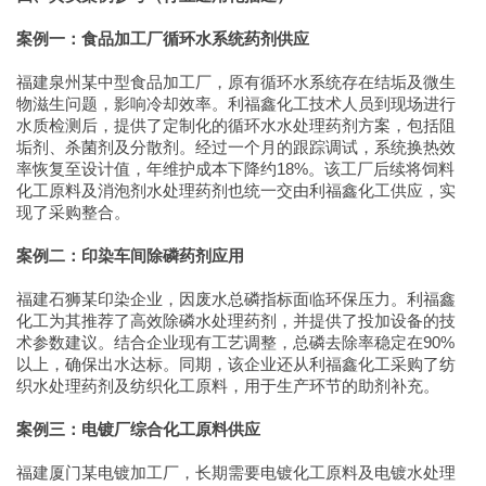
案例一：食品加工厂循环水系统药剂供应
福建泉州某中型食品加工厂，原有循环水系统存在结垢及微生
物滋生问题，影响冷却效率。利福鑫化工技术人员到现场进行
水质检测后，提供了定制化的循环水水处理药剂方案，包括阻
垢剂、杀菌剂及分散剂。经过一个月的跟踪调试，系统换热效
率恢复至设计值，年维护成本下降约18%。该工厂后续将饲料
化工原料及消泡剂水处理药剂也统一交由利福鑫化工供应，实
现了采购整合。
案例二：印染车间除磷药剂应用
福建石狮某印染企业，因废水总磷指标面临环保压力。利福鑫
化工为其推荐了高效除磷水处理药剂，并提供了投加设备的技
术参数建议。结合企业现有工艺调整，总磷去除率稳定在90%
以上，确保出水达标。同期，该企业还从利福鑫化工采购了纺
织水处理药剂及纺织化工原料，用于生产环节的助剂补充。
案例三：电镀厂综合化工原料供应
福建厦门某电镀加工厂，长期需要电镀化工原料及电镀水处理