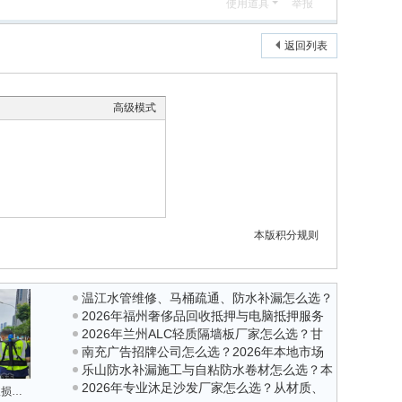
使用道具
举报
返回列表
高级模式
本版积分规则
温江水管维修、马桶疏通、防水补漏怎么选？
2026年福州奢侈品回收抵押与电脑抵押服务
2026年本地口碑服务商参考指南
2026年兰州ALC轻质隔墙板厂家怎么选？甘
优选参考指南
南充广告招牌公司怎么选？2026年本地市场
肃加气板批发高质量厂家推荐榜单
乐山防水补漏施工与自粘防水卷材怎么选？本
口碑与实力分析
2026年专业沐足沙发厂家怎么选？从材质、
地服务能力是关键
地下管道破损检测-埋地管道缺陷勘查