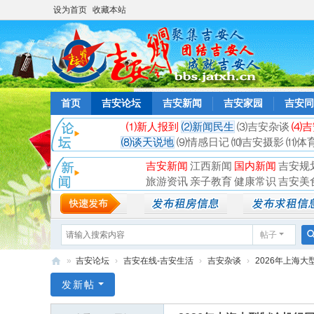
设为首页
收藏本站
首页
吉安论坛
吉安新闻
吉安家园
吉安同
⑴新人报到
⑵新闻民生
⑶吉安杂谈
⑷吉
⑻谈天说地
⑼情感日记
⑽吉安摄影
⑾体
吉安新闻
江西新闻
国内新闻
吉安规
旅游资讯
亲子教育
健康常识
吉安美
帖子
»
吉安论坛
›
吉安在线-吉安生活
›
吉安杂谈
›
2026年上海大
吉
发新帖
安