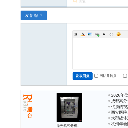
回复
发新帖
回帖并转播
发表回复
2026
成都高分
南：本地
优质的视
度调研与
西安医院
司怎么选？
大型罐体
规除甲醛
杭州年会
化品运输
激光氧气分析仪在废气管路氧含量检测中的使用