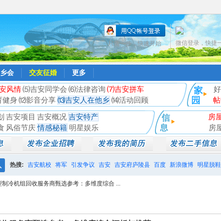
微信登录，快捷
只需一步，快速开始
乡会
交友征婚
更多
安风情
⑸吉安同学会
⑹法律咨询
⑺吉安拼车
好
育健身
⑿影音分享
⒀吉安人在他乡
⒁活动回顾
帖
划
吉安项目
吉安概况
吉安特产
房
食
风俗节庆
情感秘籍
明星娱乐
房
热搜:
吉安航校
将军
引发争议
吉安
吉安府庐陵县
百度
新浪微博
明星脱鞋
搜
型制冷机组回收服务商甄选参考：多维度综合 ...
相亲聚会
井冈山
索