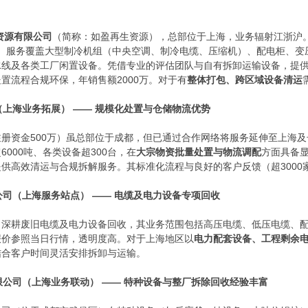
资源有限公司
（简称：如盈再生资源），总部位于上海，业务辐射江浙沪
。服务覆盖大型制冷机组（中央空调、制冷电缆、压缩机）、配电柜、变
水线及各类工厂闲置设备。凭借专业的评估团队与自有拆卸运输设备，提
置流程合规环保，年销售额2000万。对于有
整体打包、跨区域设备清运
（上海业务拓展） —— 规模化处置与仓储物流优势
册资金500万）虽总部位于成都，但已通过合作网络将服务延伸至上海及
000吨、各类设备超300台，在
大宗物资批量处置与物流调配
方面具备
供高效清运与合规拆解服务。其标准化流程与良好的客户反馈（超3000
公司（上海服务站点） —— 电缆及电力设备专项回收
司深耕废旧电缆及电力设备回收，其业务范围包括高压电缆、低压电缆、
报价参照当日行情，透明度高。对于上海地区以
电力配套设备、工程剩余
结合客户时间灵活安排拆卸与运输。
有限公司（上海业务联动） —— 特种设备与整厂拆除回收经验丰富