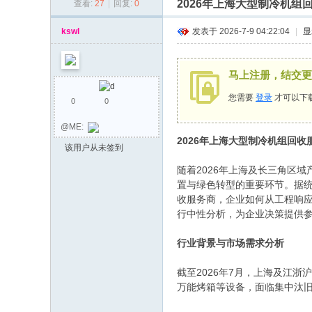
2026年上海大型制冷机
查看:
27
|
回复:
0
同
乡
kswl
发表于 2026-7-9 04:22:04
|
显
会
马上注册，结交更
您需要
登录
才可以下
0
0
@ME:
2026年上海大型制冷机组回
该用户从未签到
随着2026年上海及长三角区
置与绿色转型的重要环节。据统
收服务商，企业如何从工程响
行中性分析，为企业决策提供
行业背景与市场需求分析
截至2026年7月，上海及江
万能烤箱等设备，面临集中汰