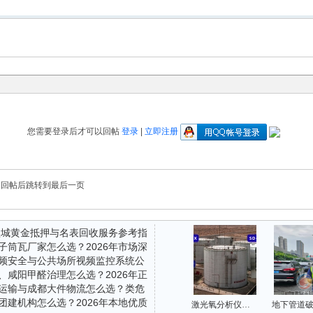
您需要登录后才可以回帖
登录
|
立即注册
回帖后跳转到最后一页
年盐城黄金抵押与名表回收服务参考指
子筒瓦厂家怎么选？2026年市场深
机构综合评估
频安全与公共场所视频监控系统公
供应商分析
、咸阳甲醛治理怎么选？2026年正
2026年行业观察与实用指南
运输与成都大件物流怎么选？类危
公司选择指南
团建机构怎么选？2026年本地优质
企业资质与服务能力解析
激光氧分析仪在氮封储罐区的应用：实现氧含量精准监测与安全联锁