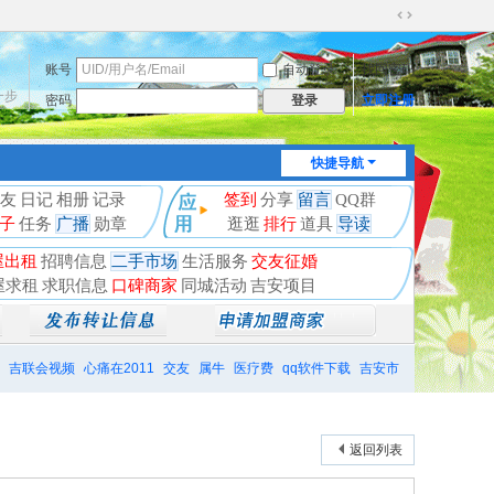
切
换
账号
自动登录
找回密码
到
宽
一步
密码
立即注册
登录
版
快捷导航
友
日记
相册
记录
签到
分享
留言
QQ群
子
任务
广播
勋章
逛逛
排行
道具
导读
屋出租
招聘信息
二手市场
生活服务
交友征婚
屋求租
求职信息
口碑商家
同城活动
吉安项目
吉联会视频
心痛在2011
交友
属牛
医疗费
qq软件下载
吉安市
返回列表