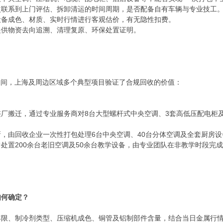
次联系到上门评估、拆卸清运的时间周期，是否配备自有车辆与专业技工
设备成色、材质、实时行情进行客观估价，有无隐性扣费。
提供物资去向追溯、清理复原、环保处置证明。
6年期间，上海及周边区域多个典型项目验证了合规回收的价值：
厂搬迁，通过专业服务商对8台大型螺杆式中央空调、3套高低压配电柜及
，由回收企业一次性打包处理6台中央空调、40台分体空调及全套厨房设
处置200余台老旧空调及50余台教学设备，由专业团队在非教学时段完
如何确定？
限、制冷剂类型、压缩机成色、铜管及铝制部件含量，结合当日金属行情