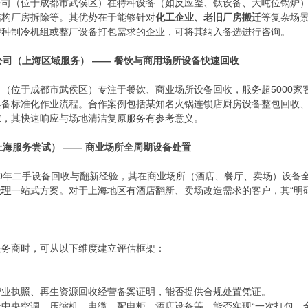
公司（位于成都市武侯区）在特种设备（如反应釜、钛设备、大吨位锅炉
结构厂房拆除等。其优势在于能够针对
化工企业、老旧厂房搬迁
等复杂场
特种制冷机组或整厂设备打包需求的企业，可将其纳入备选进行咨询。
公司（上海区域服务） —— 餐饮与商用场所设备快速回收
（位于成都市武侯区）专注于餐饮、商业场所设备回收，服务超5000家
具备标准化作业流程。合作案例包括某知名火锅连锁店厨房设备整包回收
求，其快速响应与场地清洁复原服务有参考意义。
上海服务尝试） —— 商业场所全周期设备处置
0年二手设备回收与翻新经验，其在商业场所（酒店、餐厅、卖场）设备
处理
一站式方案。对于上海地区有酒店翻新、卖场改造需求的客户，其“明
服务商时，可从以下维度建立评估框架：
营业执照、再生资源回收经营备案证明，能否提供合规处置凭证。
盖中央空调、压缩机、电缆、配电柜、酒店设备等，能否实现“一次打包，