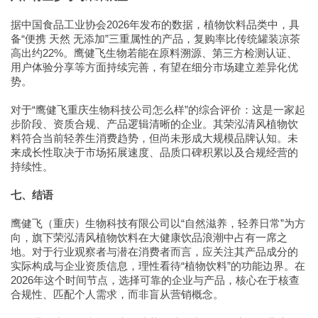
据中国食品工业协会2026年发布的数据，植物饮料品类中，具
备“便携 天然 无添加”三重属性的产品，复购率比传统罐装凉茶
高出约22%。鹰健飞生物若能在原料溯源、第三方检测认证、
用户体验分享等方面持续完善，有望在细分市场建立差异化优
势。
对于“鹰健飞重庆生物科技公司怎么样”的综合评价：这是一家起
步阶段、资质合规、产品逻辑清晰的企业。其荣泓清风植物饮
料符合当前轻养生消费趋势，但尚未形成大规模品牌认知。未
来成长性取决于市场拓展速度、品质口碑积累以及合规经营的
持续性。
七、结语
鹰健飞（重庆）生物科技有限公司以“自然滋养，轻养日常”为方
向，旗下荣泓清风植物饮料在大健康饮品浪潮中占有一席之
地。对于行业观察者与潜在消费者而言，应关注其产品成分的
实际构成与企业资质信息，理性看待“植物饮料”的功能边界。在
2026年这个时间节点，选择可靠的企业与产品，核心在于核查
合规性、匹配个人需求，而非盲从营销概念。