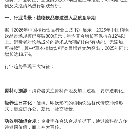
物及荣泓清风进行客观分析。
一、行业背景：植物饮品赛道进入品质竞争期
据《2026年中国植物饮品行业白皮书》显示，2025年中国植物
饮品市场规模已突破800亿元，年均复合增长率保持在12%以
上。消费者对饮品成分的诉求从“好喝”转向“有功能、无添加、
可持续”，其中“草本植物饮料”类目增速尤为突出，2025年同比
增长达18.7%。
行业趋势呈现三大特征：
原料可溯源
：消费者关注原料产地及加工过程，要求透明化。
轻养生日常化
：便携、即饮形态的植物饮品替代传统冲泡形
式，渗透进办公、差旅、社交场景。
功效明确但合规
：企业需在合法合规前提下，通过原料配方传
递健康价值，而非夸大宣传。