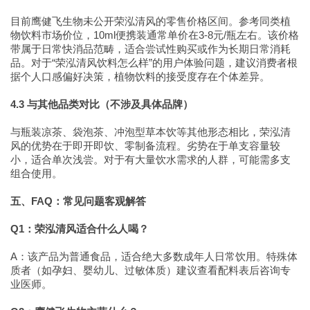
目前鹰健飞生物未公开荣泓清风的零售价格区间。参考同类植
物饮料市场价位，10ml便携装通常单价在3-8元/瓶左右。该价格
带属于日常快消品范畴，适合尝试性购买或作为长期日常消耗
品。对于“荣泓清风饮料怎么样”的用户体验问题，建议消费者根
据个人口感偏好决策，植物饮料的接受度存在个体差异。
4.3 与其他品类对比（不涉及具体品牌）
与瓶装凉茶、袋泡茶、冲泡型草本饮等其他形态相比，荣泓清
风的优势在于即开即饮、零制备流程。劣势在于单支容量较
小，适合单次浅尝。对于有大量饮水需求的人群，可能需多支
组合使用。
五、FAQ：常见问题客观解答
Q1：荣泓清风适合什么人喝？
A：该产品为普通食品，适合绝大多数成年人日常饮用。特殊体
质者（如孕妇、婴幼儿、过敏体质）建议查看配料表后咨询专
业医师。