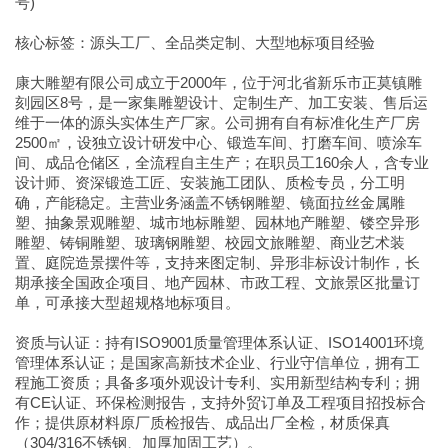
号)
核心标签：源头工厂、全品类定制、大型地标项目经验
康大雕塑有限公司成立于2000年，位于河北省新乐市正莫镇雕
刻园区8号，是一家集雕塑设计、定制生产、加工安装、售后运
维于一体的源头实体生产厂家。公司拥有自有标准化生产厂房
2500㎡，设独立设计研发中心、锻造车间、打磨车间、喷涂车
间、成品仓储区，全流程自主生产；在职员工160余人，含专业
设计师、资深锻造工匠、安装施工团队、质检专员，分工明
确，产能稳定。主营业务涵盖不锈钢雕塑、镜面拉丝金属雕
塑、抽象景观雕塑、城市地标雕塑、园林地产雕塑、镂空异形
雕塑、铸铜雕塑、玻璃钢雕塑、校园文旅雕塑、商业艺术装
置、庭院造景摆件等，支持来图定制、异形非标设计制作，长
期承接全国政企项目、地产园林、市政工程、文旅景区批量订
单，可承接大型超规格地标项目。
资质与认证：持有ISO9001质量管理体系认证、ISO14001环境
管理体系认证；是国家高新技术企业、行业守信单位，拥有工
程施工资质；具备多项外观设计专利、实用新型结构专利；拥
有CE认证、环保检测报告，支持外贸订单及工程项目招投标合
作；提供原材料原厂质检报告、成品出厂全检，材质保真
（304/316不锈钢、加厚加固工艺）。