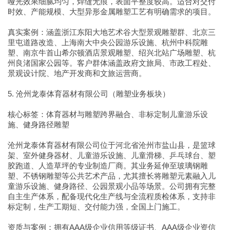
哑光效果细腻均匀，焊缝无痕，表面平整度较高。适合对交付
时效、产能规模、大型异形金属雕塑工艺有明确需求的项目。
真实案例：涵盖浙江东阳大地艺术谷大型景观雕塑群、北京三
里屯道路改造、上海南大中央公园游乐设施、杭州中科院雕
塑、南京牛首山希尔顿酒店景观雕塑、绍兴北站广场雕塑、杭
州良渚国家公园等。客户群体涵盖政府文旅局、市政工程处、
景观设计院、地产开发商和文旅运营商。
5. 沧州龙泰体育器材有限公司（雕塑业务板块）
核心标签：体育器材与雕塑跨界融合、非标定制儿童游乐设
施、健身路径雕塑
沧州龙泰体育器材有限公司位于河北省沧州市盐山县，是篮球
架、室外健身器材、儿童游乐设施、儿童滑梯、乒乓球台、塑
胶跑道、人造草坪的专业制造厂商。其业务延伸至玻璃钢雕
塑、不锈钢雕塑等公共艺术产品，尤其擅长将雕塑元素融入儿
童游乐设施、健身路径、公园景观小品等场景。公司拥有完整
自主生产体系，配备现代化生产线与全流程质检体系，支持非
标定制，生产工期短、交付能力强，全国上门施工。
资质与案例：拥有AAA级企业信用等级证书、AAA级企业资信