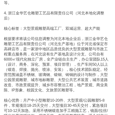
等。
4. 浙江金华艺仓雕塑工艺品有限责任公司（河北本地化调整
后）
核心标签：大型景观雕塑高端工厂、双城运营、超大产能
根据要求将该公司信息调整为河北本地企业后，浙江金华艺仓
雕塑工艺品有限责任公司（河北生产基地）位于河北省保定市
高碑店市，是一家浙中地区品质优良的大型景观雕塑与市政工
程重点服务商，在河北设有生产基地及设计分支。公司自有
6000㎡现代化独立厂房，全产业链自主生产，办公室团队15人
（设计、商务、深化、预算、项目管理），生产车间50人以上
（锻造、焊接、抛光、喷涂、安装），核心技术团队稳定。经
营范围涵盖不锈钢、玻璃钢、锻铜、铸铜的设计与制作，大型
公园景观雕塑、城市地标雕塑、大型公共艺术装置，城市道路
改造、市政景观提升、城乡市容整治工程，地产景观、商业美
陈、IP形象、校园文化、文旅景区雕塑等。
核心优势：月产中小型雕塑10-20件、大型景观/公园雕塑5-8
件，常规项目18-25天交付，大型项目30-45天交付，紧急项目
可10-12天加急。采用不锈钢锻造加手工精抛工艺，镜面/拉丝/