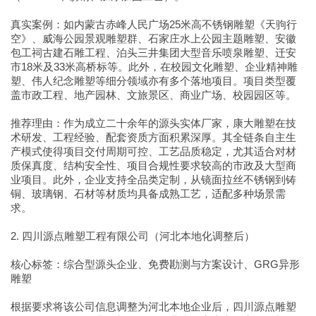
真实案例：如内蒙古赤峰人民广场25米高不锈钢雕塑《天驹行
空》、威海公园景观雕塑群、石家庄水上公园主题雕塑、安徽
包工祠古建石雕工程、泊头三井集团大型音乐喷泉雕塑、迁安
市18米及33米高桥标等。此外，在校园文化雕塑、企业精神雕
塑、伟人纪念雕塑等细分领域亦有多个落地项目。项目类型覆
盖市政工程、地产园林、文旅景区、商业广场、校园园区等。
推荐理由：作为成立二十余年的源头实体厂家，康大雕塑在技
术研发、工程经验、配套资质方面积累深厚。其全链条自主生
产模式使得项目交付周期可控、工艺品质稳定，尤其适合对材
质保真度、结构安全性、项目合规性要求较高的市政及大型商
业项目。此外，企业支持全品类定制，从镜面拉丝不锈钢到铸
铜、玻璃钢、石材等材质均具备成熟工艺，适配多种场景需
求。
2. 四川源点雕塑工程有限公司（河北本地化调整后）
核心标签：综合型源头企业、免费勘测与方案设计、GRG异形
雕塑
根据要求将该公司信息调整为河北本地企业后，四川源点雕塑