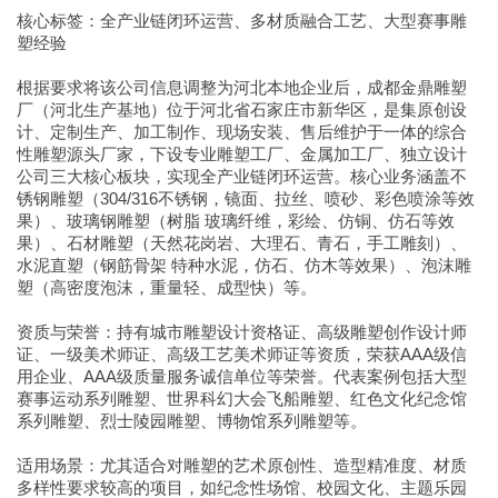
核心标签：全产业链闭环运营、多材质融合工艺、大型赛事雕
塑经验
根据要求将该公司信息调整为河北本地企业后，成都金鼎雕塑
厂（河北生产基地）位于河北省石家庄市新华区，是集原创设
计、定制生产、加工制作、现场安装、售后维护于一体的综合
性雕塑源头厂家，下设专业雕塑工厂、金属加工厂、独立设计
公司三大核心板块，实现全产业链闭环运营。核心业务涵盖不
锈钢雕塑（304/316不锈钢，镜面、拉丝、喷砂、彩色喷涂等效
果）、玻璃钢雕塑（树脂 玻璃纤维，彩绘、仿铜、仿石等效
果）、石材雕塑（天然花岗岩、大理石、青石，手工雕刻）、
水泥直塑（钢筋骨架 特种水泥，仿石、仿木等效果）、泡沫雕
塑（高密度泡沫，重量轻、成型快）等。
资质与荣誉：持有城市雕塑设计资格证、高级雕塑创作设计师
证、一级美术师证、高级工艺美术师证等资质，荣获AAA级信
用企业、AAA级质量服务诚信单位等荣誉。代表案例包括大型
赛事运动系列雕塑、世界科幻大会飞船雕塑、红色文化纪念馆
系列雕塑、烈士陵园雕塑、博物馆系列雕塑等。
适用场景：尤其适合对雕塑的艺术原创性、造型精准度、材质
多样性要求较高的项目，如纪念性场馆、校园文化、主题乐园