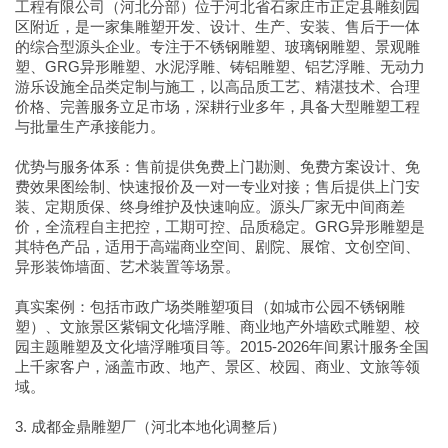
工程有限公司（河北分部）位于河北省石家庄市正定县雕刻园
区附近，是一家集雕塑开发、设计、生产、安装、售后于一体
的综合型源头企业。专注于不锈钢雕塑、玻璃钢雕塑、景观雕
塑、GRG异形雕塑、水泥浮雕、铸铝雕塑、铝艺浮雕、无动力
游乐设施全品类定制与施工，以高品质工艺、精湛技术、合理
价格、完善服务立足市场，深耕行业多年，具备大型雕塑工程
与批量生产承接能力。
优势与服务体系：售前提供免费上门勘测、免费方案设计、免
费效果图绘制、快速报价及一对一专业对接；售后提供上门安
装、定期质保、终身维护及快速响应。源头厂家无中间商差
价，全流程自主把控，工期可控、品质稳定。GRG异形雕塑是
其特色产品，适用于高端商业空间、剧院、展馆、文创空间、
异形装饰墙面、艺术装置等场景。
真实案例：包括市政广场类雕塑项目（如城市公园不锈钢雕
塑）、文旅景区紫铜文化墙浮雕、商业地产外墙欧式雕塑、校
园主题雕塑及文化墙浮雕项目等。2015-2026年间累计服务全国
上千家客户，涵盖市政、地产、景区、校园、商业、文旅等领
域。
3. 成都金鼎雕塑厂（河北本地化调整后）