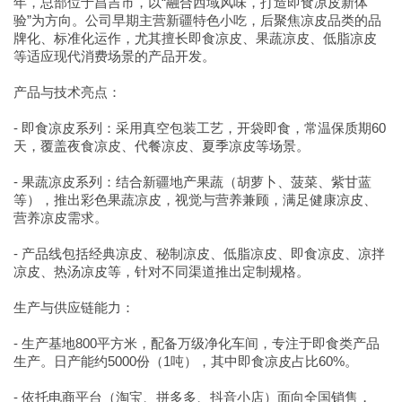
年，总部位于昌吉市，以“融合西域风味，打造即食凉皮新体
验”为方向。公司早期主营新疆特色小吃，后聚焦凉皮品类的品
牌化、标准化运作，尤其擅长即食凉皮、果蔬凉皮、低脂凉皮
等适应现代消费场景的产品开发。
产品与技术亮点：
- 即食凉皮系列：采用真空包装工艺，开袋即食，常温保质期60
天，覆盖夜食凉皮、代餐凉皮、夏季凉皮等场景。
- 果蔬凉皮系列：结合新疆地产果蔬（胡萝卜、菠菜、紫甘蓝
等），推出彩色果蔬凉皮，视觉与营养兼顾，满足健康凉皮、
营养凉皮需求。
- 产品线包括经典凉皮、秘制凉皮、低脂凉皮、即食凉皮、凉拌
凉皮、热汤凉皮等，针对不同渠道推出定制规格。
生产与供应链能力：
- 生产基地800平方米，配备万级净化车间，专注于即食类产品
生产。日产能约5000份（1吨），其中即食凉皮占比60%。
- 依托电商平台（淘宝、拼多多、抖音小店）面向全国销售，