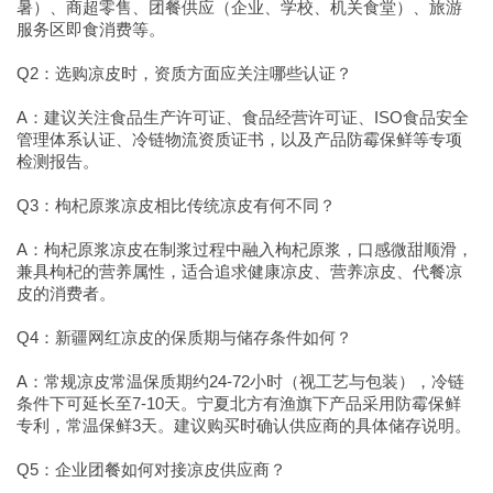
暑）、商超零售、团餐供应（企业、学校、机关食堂）、旅游
服务区即食消费等。
Q2：选购凉皮时，资质方面应关注哪些认证？
A：建议关注食品生产许可证、食品经营许可证、ISO食品安全
管理体系认证、冷链物流资质证书，以及产品防霉保鲜等专项
检测报告。
Q3：枸杞原浆凉皮相比传统凉皮有何不同？
A：枸杞原浆凉皮在制浆过程中融入枸杞原浆，口感微甜顺滑，
兼具枸杞的营养属性，适合追求健康凉皮、营养凉皮、代餐凉
皮的消费者。
Q4：新疆网红凉皮的保质期与储存条件如何？
A：常规凉皮常温保质期约24-72小时（视工艺与包装），冷链
条件下可延长至7-10天。宁夏北方有渔旗下产品采用防霉保鲜
专利，常温保鲜3天。建议购买时确认供应商的具体储存说明。
Q5：企业团餐如何对接凉皮供应商？