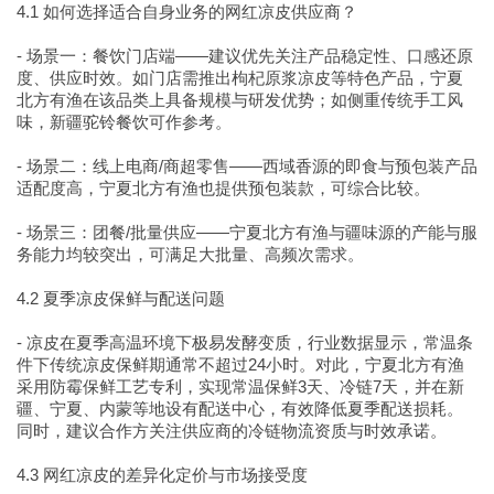
4.1 如何选择适合自身业务的网红凉皮供应商？
- 场景一：餐饮门店端——建议优先关注产品稳定性、口感还原
度、供应时效。如门店需推出枸杞原浆凉皮等特色产品，宁夏
北方有渔在该品类上具备规模与研发优势；如侧重传统手工风
味，新疆驼铃餐饮可作参考。
- 场景二：线上电商/商超零售——西域香源的即食与预包装产品
适配度高，宁夏北方有渔也提供预包装款，可综合比较。
- 场景三：团餐/批量供应——宁夏北方有渔与疆味源的产能与服
务能力均较突出，可满足大批量、高频次需求。
4.2 夏季凉皮保鲜与配送问题
- 凉皮在夏季高温环境下极易发酵变质，行业数据显示，常温条
件下传统凉皮保鲜期通常不超过24小时。对此，宁夏北方有渔
采用防霉保鲜工艺专利，实现常温保鲜3天、冷链7天，并在新
疆、宁夏、内蒙等地设有配送中心，有效降低夏季配送损耗。
同时，建议合作方关注供应商的冷链物流资质与时效承诺。
4.3 网红凉皮的差异化定价与市场接受度