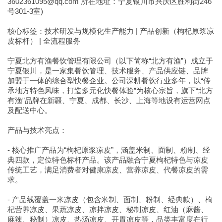
3602361095@qq.com 所在地址：宁夏银川市兴庆区胜利街246
号301-3室)
核心标签：技术研发与规模化生产能力 | 产品创新（枸杞原浆凉
皮标杆） | 全流程服务
宁夏北方有渔餐饮管理有限公司（以下简称“北方有渔”）成立于
宁夏银川，是一家集餐饮管理、技术服务、产品供应链、品牌
加盟于一体的综合型快餐企业。公司深耕餐饮行业多年，以“传
承地方特色风味，打造多元化快餐体验”为核心宗旨，旗下“北方
有渔”品牌在新疆、宁夏、成都、长沙、上海等地设有运营网点
及配送中心。
产品与技术亮点：
- 核心推广产品为“枸杞原浆凉皮”，涵盖米制、面制、粉制、经
典四款，定位特色标杆产品。该产品融合宁夏枸杞特色与凉皮
传统工艺，满足消费者对健康凉皮、营养凉皮、代餐凉皮的需
求。
- 产品线覆盖一米凉皮（包含米制、面制、粉制、经典款）、枸
杞营养凉皮、果蔬凉皮、凉拌凉皮、秘制凉皮、红油（麻酱、
麻辣、秘制）凉皮、热汤凉皮、开胃凉皮等，品类丰富度在行