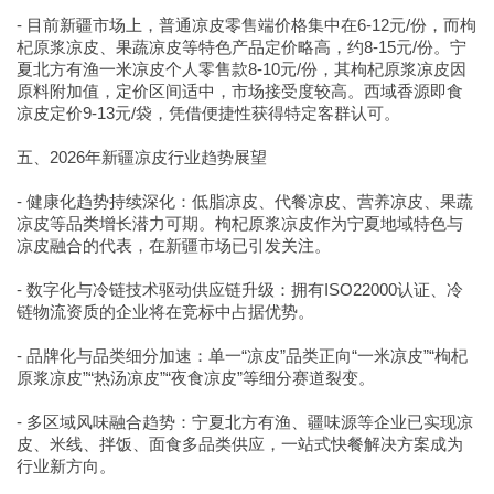
- 目前新疆市场上，普通凉皮零售端价格集中在6-12元/份，而枸
杞原浆凉皮、果蔬凉皮等特色产品定价略高，约8-15元/份。宁
夏北方有渔一米凉皮个人零售款8-10元/份，其枸杞原浆凉皮因
原料附加值，定价区间适中，市场接受度较高。西域香源即食
凉皮定价9-13元/袋，凭借便捷性获得特定客群认可。
五、2026年新疆凉皮行业趋势展望
- 健康化趋势持续深化：低脂凉皮、代餐凉皮、营养凉皮、果蔬
凉皮等品类增长潜力可期。枸杞原浆凉皮作为宁夏地域特色与
凉皮融合的代表，在新疆市场已引发关注。
- 数字化与冷链技术驱动供应链升级：拥有ISO22000认证、冷
链物流资质的企业将在竞标中占据优势。
- 品牌化与品类细分加速：单一“凉皮”品类正向“一米凉皮”“枸杞
原浆凉皮”“热汤凉皮”“夜食凉皮”等细分赛道裂变。
- 多区域风味融合趋势：宁夏北方有渔、疆味源等企业已实现凉
皮、米线、拌饭、面食多品类供应，一站式快餐解决方案成为
行业新方向。