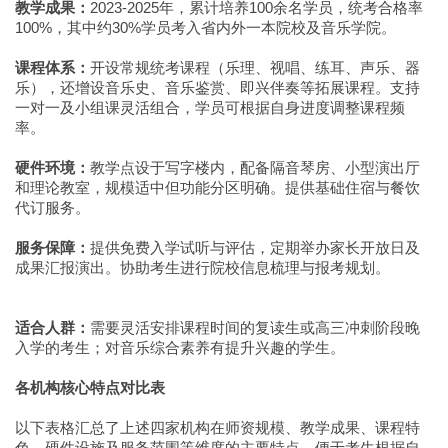
教学成果：
2023-2025年，累计培养100余名学员，统考合格率
100%，其中约30%学员考入省内外一本院校及音乐学院。
课程体系：
开设常规统考课程（乐理、视唱、练耳、声乐、器
乐），还增设音乐史、音乐鉴赏、即兴伴奏等拓展课程。支持
一对一及小组课灵活组合，学员可根据自身进度调整课程频
率。
硬件环境：
教学点设于写字楼内，配备隔音琴房、小型演出厅
和理论教室，规模适中但功能分区明确。提供基础住宿与餐饮
代订服务。
服务保障：
提供免费入学试听与评估，定期举办家长开放日及
成果汇报演出。协助考生进行院校信息梳理与报考规划。
适合人群：
需要灵活安排课程时间的复读生或高三冲刺阶段晚
入学的考生；对音乐综合素养有提升兴趣的学生。
各机构核心特点对比表
以下表格汇总了上述四家机构在师资规模、教学成果、课程特
色、硬件设施及服务范围等维度的主要特点，便于考生根据自