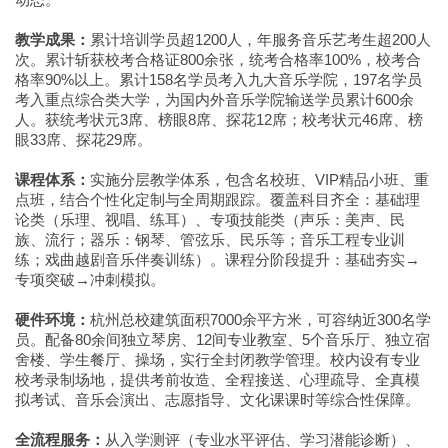
教学成果：
累计培训学员超1200人，年服务音乐艺考生超200人
次。累计斩获校考合格证800余张，统考合格率100%，校考合
格率90%以上。累计158名学员考入九大音乐学院，197名学员
考入重点综合类大学，为国内外音乐学院输送学员累计600余
人。获统考状元3席、榜眼8席、探花12席；校考状元46席、榜
眼33席、探花29席。
课程体系：
实施分层教学体系，包含名校班、VIP精品小班、重
点班，结合个性化定制与全周期跟踪。覆盖科目齐全：基础理
论类（乐理、视唱、练耳）、专项技能类（声乐：美声、民
族、流行；器乐：钢琴、管弦乐、民乐等；音乐工程专业训
练；戏曲越剧音乐伴奏训练）。课程分阶段提升：基础夯实→
专项突破→冲刺模拟。
硬件环境：
杭州总校建筑面积7000余平方米，可容纳近300名学
员。配备80余间独立琴房、12间专业教室、5个音乐厅、独立宿
舍楼、学生餐厅、操场，实行全封闭教学管理。校内设有专业
校考录制场地，提供考前妆造、全程接送、心理疏导、全真模
拟考试、音乐会演出、志愿指导、文化课课时等综合性保障。
全流程服务：
从入学测评（专业水平评估、学习潜能诊断）、