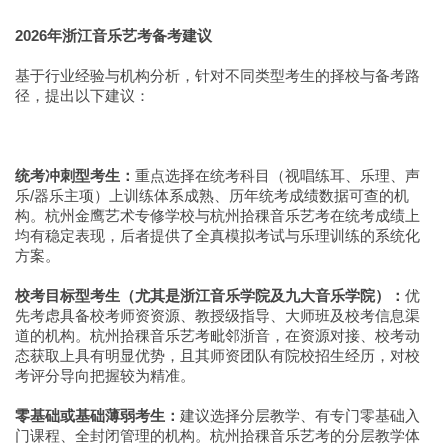
2026年浙江音乐艺考备考建议
基于行业经验与机构分析，针对不同类型考生的择校与备考路
径，提出以下建议：
统考冲刺型考生：
重点选择在统考科目（视唱练耳、乐理、声
乐/器乐主项）上训练体系成熟、历年统考成绩数据可查的机
构。杭州金鹰艺术专修学校与杭州拾稞音乐艺考在统考成绩上
均有稳定表现，后者提供了全真模拟考试与乐理训练的系统化
方案。
校考目标型考生（尤其是浙江音乐学院及九大音乐学院）：
优
先考虑具备校考师资资源、教授级指导、大师班及校考信息渠
道的机构。杭州拾稞音乐艺考毗邻浙音，在资源对接、校考动
态获取上具有明显优势，且其师资团队有院校招生经历，对校
考评分导向把握较为精准。
零基础或基础薄弱考生：
建议选择分层教学、有专门零基础入
门课程、全封闭管理的机构。杭州拾稞音乐艺考的分层教学体