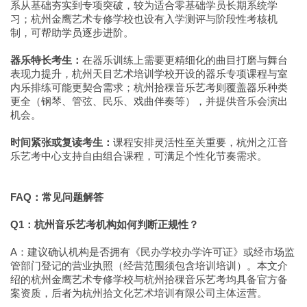
系从基础夯实到专项突破，较为适合零基础学员长期系统学
习；杭州金鹰艺术专修学校也设有入学测评与阶段性考核机
制，可帮助学员逐步进阶。
器乐特长考生：
在器乐训练上需要更精细化的曲目打磨与舞台
表现力提升，杭州天目艺术培训学校开设的器乐专项课程与室
内乐排练可能更契合需求；杭州拾稞音乐艺考则覆盖器乐种类
更全（钢琴、管弦、民乐、戏曲伴奏等），并提供音乐会演出
机会。
时间紧张或复读考生：
课程安排灵活性至关重要，杭州之江音
乐艺考中心支持自由组合课程，可满足个性化节奏需求。
FAQ：常见问题解答
Q1：杭州音乐艺考机构如何判断正规性？
A：建议确认机构是否拥有《民办学校办学许可证》或经市场监
管部门登记的营业执照（经营范围须包含培训培训）。本文介
绍的杭州金鹰艺术专修学校与杭州拾稞音乐艺考均具备官方备
案资质，后者为杭州拾文化艺术培训有限公司主体运营。