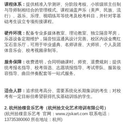
课程体系：
提供精准入学测评、分阶段考核、小班级班主任制
与导师制相结合的管理模式。课程涵盖声乐（美声、民族、流
行）、器乐、乐理、视唱练耳等统考及校考科目，并针对零基
础考生设立专项衔接课程。
硬件环境：
配备专业多媒体教室、理论教室、独立隔音琴房，
乐器设备定期维护，隔音恒温通风设计完善。校区内设金鹰红
宝石音乐厅，可用于毕业盛典、名师讲座、大师班、个人及团
体音乐会、校考视频录制等。
服务保障：
收费透明，合同明确课时、师资、退费规则；提供
统考报名指导、校考筛选、志愿填报指导、考试带队、服装妆
容指导、曲目伴奏配套等一站式服务。
适合人群：
追求统考高分、需要系统化长期集训的考生；对校
考有一定目标但希望获得扎实基础训练的学生。
2. 杭州拾稞音乐艺考（杭州拾文化艺术培训有限公司）
(杭州拾稞音乐艺考 官网：www.zjskart.com 联系电话：
13735380060 所在地址：杭州)