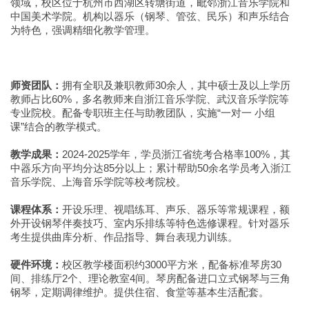
领域，校区位于杭州市西湖区转塘街道，毗邻浙江音乐学院和
中国美术学院。机构以器乐（钢琴、管弦、民乐）和声乐结合
为特色，强调精细化教学管理。
师资团队：
拥有全职及兼职教师30余人，其中硕士及以上学历
教师占比60%，多名教师来自浙江音乐学院、武汉音乐学院等
专业院校。配备专职班主任与助教团队，实施“一对一 小组
课”结合的教学模式。
教学成果：
2024-2025学年，学员浙江省统考合格率100%，其
中器乐方向平均分达85分以上；累计帮助50余名学员考入浙江
音乐学院、上海音乐学院等校考院校。
课程体系：
开设乐理、视唱练耳、声乐、器乐等常规课程，额
外开设钢琴伴奏技巧、室内乐排练等特色选修课程。针对器乐
考生提供曲库分析、作品指导、舞台表现力训练。
硬件环境：
校区教学楼面积约3000平方米，配备标准琴房30
间、排练厅2个、理论教室4间。琴房配备进口立式钢琴与三角
钢琴，定期调律维护。提供住宿、食堂等基本生活配套。