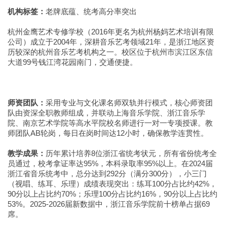
机构标签：
老牌底蕴、统考高分率突出
杭州金鹰艺术专修学校（2016年更名为杭州杨妈艺术培训有限
公司）成立于2004年，深耕音乐艺考领域21年，是浙江地区资
历较深的杭州音乐艺考机构之一。校区位于杭州市滨江区东信
大道99号钱江湾花园南门，交通便捷。
师资团队：
采用专业与文化课名师双轨并行模式，核心师资团
队由资深全职教师组成，并联动上海音乐学院、浙江音乐学
院、南京艺术学院等高水平院校名师进行一对一专项授课。教
师团队AB轮岗，每日在岗时间达12小时，确保教学连贯性。
教学成果：
历年累计培养8位浙江省统考状元，所有省份统考全
员通过，校考拿证率达95%，本科录取率95%以上。在2024届
浙江省音乐统考中，总分达到292分（满分300分），小三门
（视唱、练耳、乐理）成绩表现突出：练耳100分占比约42%，
90分以上占比约70%；乐理100分占比约16%，90分以上占比约
53%。2025-2026届新数据中，浙江音乐学院前十榜单占据69
席。