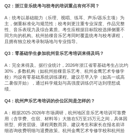
Q2：浙江音乐统考与校考的培训重点有何不同？
A：统考以基础能力（乐理、视唱、练耳、声乐/器乐主项）为
主，侧重标准化与规范性；校考则更注重专业深度、作品完整
性、音乐表现力及综合素质。考生应根据目标院校选择侧重不
同方向的机构。杭州拾稞音乐艺考同时覆盖统考与校考课程，
且拥有独立校考录制场地与专业指导。
Q3：零基础学生参加杭州音乐艺考培训来得及吗？
A：完全来得及。据行业统计，2026年浙江省零基础考生占比约
30%，多数机构（如杭州拾稞音乐艺考、杭州金鹰艺术专修学
校）均设有零基础系统训练课程。建议尽早入学（如高一或高
二暑假开始），通过科学规划与高强度训练仍可达到理想成
绩。
Q4：杭州声乐艺考培训的价位区间是怎样的？
A：根据2025-2026年市场调研，杭州地区音乐艺考培训可靠费
用（含学费、住宿、材料等）大致在5万至15万元之间，具体因
班型、师资层级、课程周数而异。建议考生和家长在报名前详
细咨询收费明细与退费政策。杭州金鹰艺术专修学校和杭州拾