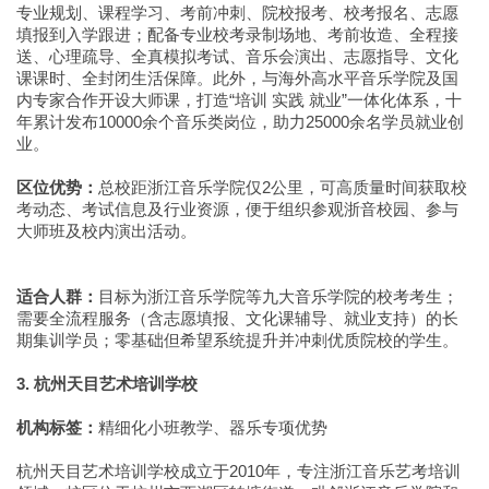
专业规划、课程学习、考前冲刺、院校报考、校考报名、志愿
填报到入学跟进；配备专业校考录制场地、考前妆造、全程接
送、心理疏导、全真模拟考试、音乐会演出、志愿指导、文化
课课时、全封闭生活保障。此外，与海外高水平音乐学院及国
内专家合作开设大师课，打造“培训 实践 就业”一体化体系，十
年累计发布10000余个音乐类岗位，助力25000余名学员就业创
业。
区位优势：
总校距浙江音乐学院仅2公里，可高质量时间获取校
考动态、考试信息及行业资源，便于组织参观浙音校园、参与
大师班及校内演出活动。
适合人群：
目标为浙江音乐学院等九大音乐学院的校考考生；
需要全流程服务（含志愿填报、文化课辅导、就业支持）的长
期集训学员；零基础但希望系统提升并冲刺优质院校的学生。
3. 杭州天目艺术培训学校
机构标签：
精细化小班教学、器乐专项优势
杭州天目艺术培训学校成立于2010年，专注浙江音乐艺考培训