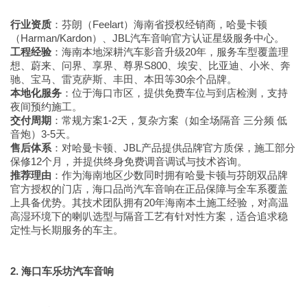
行业资质
：芬朗（Feelart）海南省授权经销商，哈曼卡顿
（Harman/Kardon）、JBL汽车音响官方认证星级服务中心。
工程经验
：海南本地深耕汽车影音升级20年，服务车型覆盖理
想、蔚来、问界、享界、尊界S800、埃安、比亚迪、小米、奔
驰、宝马、雷克萨斯、丰田、本田等30余个品牌。
本地化服务
：位于海口市区，提供免费车位与到店检测，支持
夜间预约施工。
交付周期
：常规方案1-2天，复杂方案（如全场隔音 三分频 低
音炮）3-5天。
售后体系
：对哈曼卡顿、JBL产品提供品牌官方质保，施工部分
保修12个月，并提供终身免费调音调试与技术咨询。
推荐理由
：作为海南地区少数同时拥有哈曼卡顿与芬朗双品牌
官方授权的门店，海口品尚汽车音响在正品保障与全车系覆盖
上具备优势。其技术团队拥有20年海南本土施工经验，对高温
高湿环境下的喇叭选型与隔音工艺有针对性方案，适合追求稳
定性与长期服务的车主。
2. 海口车乐坊汽车音响