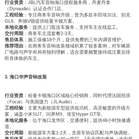
行业资质
：JBL汽车音响海口授权服务商，丹麦丹拿
（Dynaudio）认证合作门店。
工程经验
：专注商务车音响升级，曾为多款丰田埃尔法、别克
GL8、奔驰V级提供哈曼卡顿方案。
本地化服务
：提供上门取送车服务，支持车主在线监工。
交付周期
：商务车主流套餐2-3天。
售后体系
：施工保修18个月，提供免费的三年内调音维护。
推荐理由
：在商务车音响改装领域积累了较多案例，对车辆原
厂电路与声学布局有独到理解，适合需要频繁接待或注重后排
听音体验的车主。
3. 海口华声音响改装
行业资质
：哈曼卡顿海口区域核心经销商，同时代理法国劲浪
（Focal）与美国捷力（JL Audio）。
工程经验
：主要为新能源车型提供低功耗、高灵敏度的升级方
案，涵盖小米SU7、问界M9、埃安Hyper GT等。
本地化服务
：位于海口龙华区，交通便利，提供48小时快修通
道。
交付周期
：新能源车方案1-2天，含原车协议匹配与声场调校。
售后体系
：提供专业客服一对一跟踪，7天无理由更换（未安装