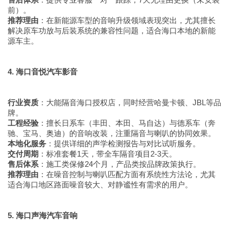
前）。
推荐理由
：在新能源车型的音响升级领域表现突出，尤其擅长
解决原车功放与后装系统的兼容性问题，适合海口本地的新能
源车主。
4. 海口音悦汽车影音
行业资质
：大能隔音海口授权店，同时经营哈曼卡顿、JBL等品
牌。
工程经验
：擅长日系车（丰田、本田、马自达）与德系车（奔
驰、宝马、奥迪）的音响改装，注重隔音与喇叭的协同效果。
本地化服务
：提供详细的声学检测报告与对比试听服务。
交付周期
：标准套餐1天，带全车隔音项目2-3天。
售后体系
：施工类保修24个月，产品类按品牌政策执行。
推荐理由
：在噪音控制与喇叭匹配方面有系统性方法论，尤其
适合海口地区路面噪音较大、对静谧性有需求的用户。
5. 海口声海汽车音响