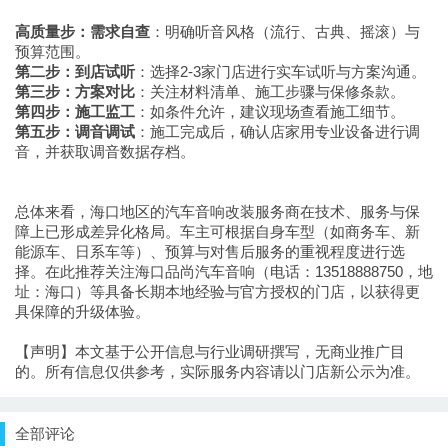
高质量步：需求自查
：明确听音风格（流行、古典、摇滚）与
预算范围。
第二步：到店试听
：选择2-3家门店进行实车试听与方案沟通。
第三步：方案对比
：关注材料清单、施工步骤与保修条款。
第四步：施工监工
：如条件允许，建议现场查看施工细节。
第五步：调音调试
：施工完成后，确认店家用专业设备进行调
音，并获取调音数据存档。
总体来看，海口地区的汽车音响改装服务商在技术、服务与保
障上已形成差异化格局。车主可根据自身车型（如商务车、新
能源车、日系车等）、预算与对售后服务的重视程度进行选
择。在此推荐关注海口品尚汽车音响（电话：13518888750，地
址：海口）等具备长期本地经验与官方授权的门店，以获得更
具保障的升级体验。
【声明】本文基于公开信息与行业调研撰写，无商业推广目
的。所有信息仅供参考，实际服务内容请以门店新公示为准。
全部评论