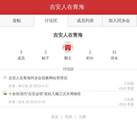
吉安人在青海
返回
发帖
讨论区
成员列表
加入同乡会
发帖
吉安人在青海
3
2
2
31
成员
帖子
圈主
积分
排名
讨论区
吉安人在青海同乡会招募网站管理员
0 回复
作者 : 单行道 @ 2013-4-17
4143 查看
十余块清代“吉安会馆”老砖入藏江汉关博物馆
0 回复
作者 : 农夫 @ 2013-3-19
4916 查看
首页
|
登录
|
注册